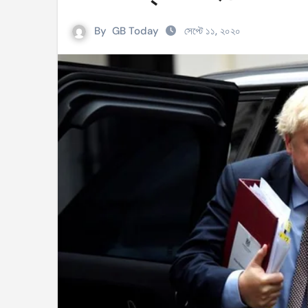
সহিংসতার ঘটনায় ঝিনাইগাতীর ইউএনও এবং ওসি প্র
By
GB Today
সেপ্টে ১১, ২০২০
টেংরাটিলা গ্যাসক্ষেত্রে বিস্ফোরণ: ৪২ মিলিয়ন ডলার 
শিক্ষকদের বাড়তি বেতন সুবিধার নতুন প্রজ্ঞাপন জারি
আইসিসি নারী টি–টুয়েন্টি বিশ্বকাপের টিকেট পেল বাং
মণিপুরে কুকি এবং নাগা জনগোষ্ঠীর মধ্যে উত্তেজনা! 
বেবিচক ভাগ করে রেগুলেটর ও অপারেটর নামে দুটি সংস
ইরানের বিরুদ্ধে আকাশসীমা ব্যবহার করতে দেবে না
পশ্চিমবঙ্গে ভোটের আগে সংখ্যালঘু ভোট নিয়ে সজাগ
‘হ্যাঁ’ জিতলে খুলবে সংস্কারের পথ, কী কী বদল আসব