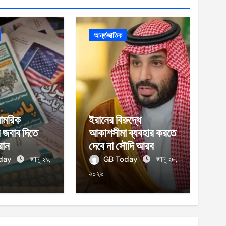
আর্ন্তজাতিক
ামরিক
ইরানের বিরুদ্ধে
র জবাব দিতে
আকাশসীমা ব্যবহার করতে
রান
দেবে না সৌদি আরব
oday
জানু ২৯,
GB Today
জানু ২৮,
২০২৬