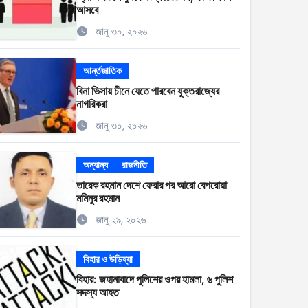
আসবে
জানু ৩০, ২০২৬
আর্ন্তজাতিক
বিনা ভিসায় চীনে যেতে পারবেন যুক্তরাজ্যের
নাগরিকরা
জানু ৩০, ২০২৬
অন্যান্য
রাজনীতি
তারেক রহমান দেশে ফেরার পর আরো বেপরোয়া
মমিনুর রহমান
জানু ২৯, ২০২৬
বিহার ও উড়িষ্যা
বিহার: জহানাবাদে পুলিশের ওপর হামলা, ৬ পুলিশ
সদস্য আহত