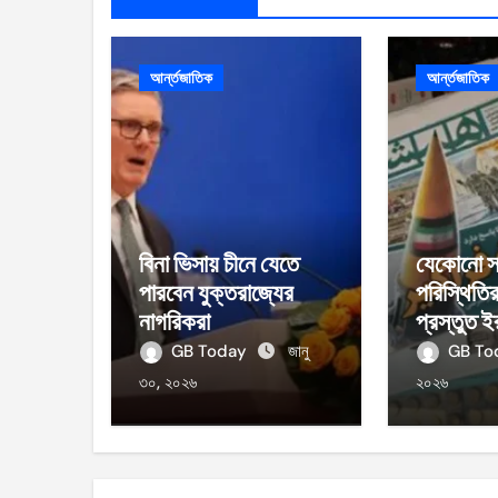
আর্ন্তজাতিক
আর্ন্তজাতিক
বিনা ভিসায় চীনে যেতে
যেকোনো স
পারবেন যুক্তরাজ্যের
পরিস্থিতি
নাগরিকরা
প্রস্তুত ই
GB Today
জানু
GB T
৩০, ২০২৬
২০২৬