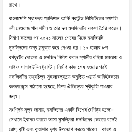
রাখে।
বাংলাদেশি স্থাপত্য প্রতিষ্ঠান আর্কি গ্রাউন্ড লিমিটেডের স্থপতি
নবী নেওয়াজ খান শমীন ও তার দল মসজিদটির নকশা তৈরি করেন।
নির্মাণ কাজের পর ২০২১ সালের শেষের দিকে মসজিদটি
মুসল্লিদের জন্য উন্মুক্ত করে দেওয়া হয়। ১০ হাজার ৮শ
বর্গফুটের দোতলা এ মসজিদ নির্মাণ করান স্থানীয় রহিমা মমতাজ ও
সাইফ সালাহউদ্দিন ট্রাস্ট। নির্মাণ কাজ শেষ হওয়ার পরই
মসজিদটির তথ্যচিত্র সুইজারল্যান্ডে অনুষ্ঠিত ওয়ার্ল্ড আর্কিটেকচার
কনফারেন্সে পাঠানো হয়েছে, বিশ্ব ঐতিহ্যের স্বীকৃতি পাওয়ার
জন্য।
সংশ্লিষ্ট সূত্র জানায়, মসজিদের একটি বিশেষ বৈশিষ্ট্য হচ্ছে-
সেখানে ইবাদত করতে আসা মুসল্লিরা মসজিদের ভেতরে বসেই
রোদ, বৃষ্টি এবং কুয়াশার দৃশ্য উপভোগ করতে পারেন। কারণ এ