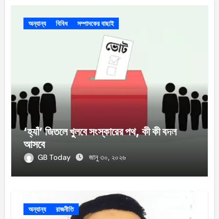
অন্যান্য
বিবিধ
সম্পাদকের বাছাই
‘হ্যাঁ’ জিতলে খুলবে সংস্কারের পথ, কী কী বদল
আসবে
GB Today
জানু ৩০, ২০২৬
অন্যান্য
রাজনীতি