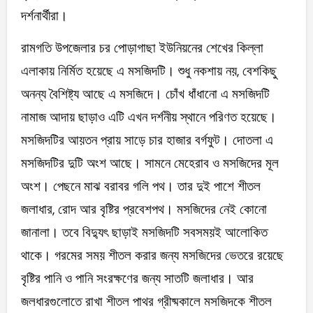
দর্শনার্থীরা।
রামগতি উপজেলার চর পোড়াগাছা ইউনিয়নের শেখের কিল্লা
এলাকায় নির্মিত হয়েছে এ মসজিদটি। শুধু নকশায় নয়, বেশকিছু
অনন্য বৈশিষ্ট্য আছে এ মসজিদে। চোঁখ ধাঁধানো এ মসজিদটি
নামাজ আদায় ছাড়াও এটি এখন দর্শনীয় স্থানে পরিণত হয়েছে।
মসজিদটির আয়তন প্রায় সাড়ে চার হাজার বর্গফুট। দোতলা এ
মসজিদটির দুটি অংশ আছে। সামনে মেহেরাব ও মসজিদের মূল
অংশ। পেছনে মাঝ বরাবর গলি পথ। তার দুই পাশে শীতল
জলাধার, রোদ আর বৃষ্টির প্রবেশপথ। মসজিদের নেই কোনো
জানালা। তবে বিদ্যুৎ ছাড়াই মসজিদটি সবসময়ই আলোকিত
থাকে। গরমের সময় শীতল করার জন্য মসজিদের ভেতরে রয়েছে
বৃষ্টির পানি ও পানি সংরক্ষণের জন্য সাতটি জলাধার। আর
জলধারগুলোতে রাখা শীতল পাথর গ্রীষ্মকালে মসজিদকে শীতল