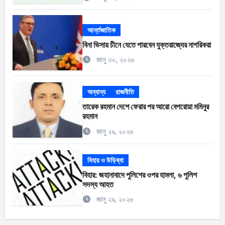
আর্ন্তজাতিক
বিনা ভিসায় চীনে যেতে পারবেন যুক্তরাজ্যের নাগরিকরা
জানু ৩০, ২০২৬
অন্যান্য
রাজনীতি
তারেক রহমান দেশে ফেরার পর আরো বেপরোয়া মমিনুর
রহমান
জানু ২৯, ২০২৬
বিহার ও উড়িষ্যা
বিহার: জহানাবাদে পুলিশের ওপর হামলা, ৬ পুলিশ
সদস্য আহত
জানু ২৯, ২০২৬