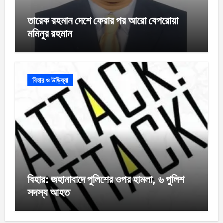
তারেক রহমান দেশে ফেরার পর আরো বেপরোয়া
মমিনুর রহমান
বিহার ও উড়িষ্যা
বিহার: জহানাবাদে পুলিশের ওপর হামলা, ৬ পুলিশ
সদস্য আহত