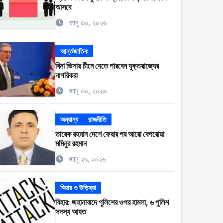
আসবে
জানু ৩০, ২০২৬
আর্ন্তজাতিক
বিনা ভিসায় চীনে যেতে পারবেন যুক্তরাজ্যের
নাগরিকরা
জানু ৩০, ২০২৬
অন্যান্য
রাজনীতি
তারেক রহমান দেশে ফেরার পর আরো বেপরোয়া
মমিনুর রহমান
জানু ২৯, ২০২৬
বিহার ও উড়িষ্যা
বিহার: জহানাবাদে পুলিশের ওপর হামলা, ৬ পুলিশ
সদস্য আহত