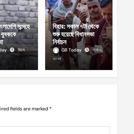
ংলাদেশি সন্দেহে
বিহার: সকাল ৭টা থেকে
ের যুবককে
শুরু হয়েছে বিধানসভা
যা
নির্বাচন
oday
ডিসে
GB Today
নভে ৬,
২০২৫
ired fields are marked
*