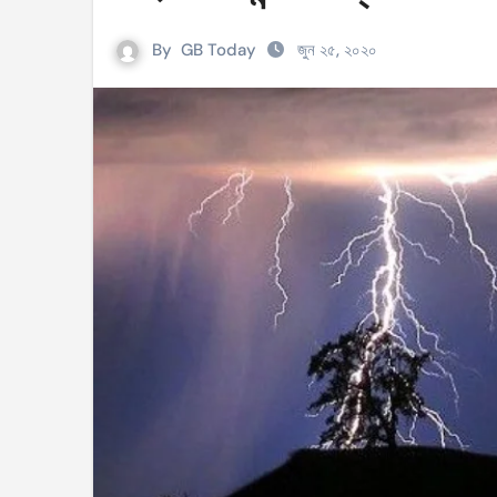
সহিংসতার ঘটনায় ঝিনাইগাতীর ইউএনও এবং ওসি প্র
By
GB Today
জুন ২৫, ২০২০
টেংরাটিলা গ্যাসক্ষেত্রে বিস্ফোরণ: ৪২ মিলিয়ন ডলার 
শিক্ষকদের বাড়তি বেতন সুবিধার নতুন প্রজ্ঞাপন জারি
আইসিসি নারী টি–টুয়েন্টি বিশ্বকাপের টিকেট পেল বাং
মণিপুরে কুকি এবং নাগা জনগোষ্ঠীর মধ্যে উত্তেজনা! 
বেবিচক ভাগ করে রেগুলেটর ও অপারেটর নামে দুটি সংস
ইরানের বিরুদ্ধে আকাশসীমা ব্যবহার করতে দেবে না
পশ্চিমবঙ্গে ভোটের আগে সংখ্যালঘু ভোট নিয়ে সজাগ
‘হ্যাঁ’ জিতলে খুলবে সংস্কারের পথ, কী কী বদল আসব