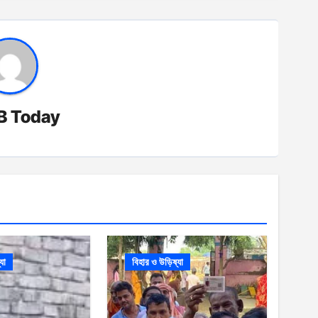
B Today
যা
বিহার ও উড়িষ্যা