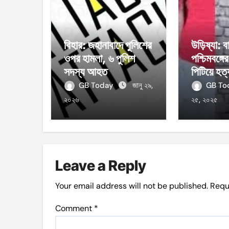
বিহার: জহানাবাদে পুলিশের
উড়িষ্যা: বা
ওপর হামলা, ৬ পুলিশ
পশ্চিমবঙ্গ
সদস্য আহত
পিটিয়ে হত্
GB Today
জানু ২৯,
GB T
২০২৬
২৫, ২০২৫
Leave a Reply
Your email address will not be published.
Requ
Comment
*