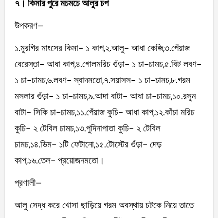
৭। কিমার পুরে মচমচে আলুর চপ
উপকরণ–
১.মুরগির মাংসের কিমা- ১ কাপ,২.আলু- আধা কেজি,৩.পেঁয়াজ
বেরেস্তা- আধা কাপ,৪.গোলমরিচ গুঁড়া- ১ চা-চামচ,৫.বিট লবণ-
১ চা-চামচ,৬.লবণ- স্বাদমতো,৭.সয়াসস- ১ চা-চামচ,৮.গরম
মসলার গুঁড়া- ১ চা-চামচ,৯.আদা বাটা- আধা চা-চামচ,১০.রসুন
বাটা- সিকি চা-চামচ,১১.পেঁয়াজ কুচি- আধা কাপ,১২.কাঁচা মরিচ
কুচি- ২ টেবিল চামচ,১৩.পুদিনাপাতা কুচি- ২ টেবিল
চামচ,১৪.ডিম- ১টি ফেটানো,১৫.টোস্টের গুঁড়া- দেড়
কাপ,১৬.তেল- প্রয়োজনমতো।
প্রণালী–
আলু সেদ্ধ করে খোসা ছাড়িয়ে গরম অবস্থায় চটকে নিয়ে তাতে