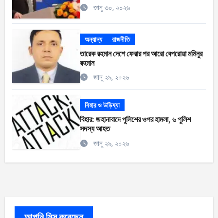
জানু ৩০, ২০২৬
অন্যান্য
রাজনীতি
তারেক রহমান দেশে ফেরার পর আরো বেপরোয়া মমিনুর
রহমান
জানু ২৯, ২০২৬
বিহার ও উড়িষ্যা
বিহার: জহানাবাদে পুলিশের ওপর হামলা, ৬ পুলিশ
সদস্য আহত
জানু ২৯, ২০২৬
আপনি মিস করেছেন