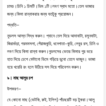
চামচ।চিনি ১ চিমটি।ডিম ১টি।লবণ স্বাদ মতো।তেল ভাজার
জন্য।কিমা রান্নাকরার জন্য যতটুকু প্রয়োজন।
পদ্ধতি–
নুডলস আস্ত সিদ্ধ করুন। প্যানে তেল দিয়ে আদাবাটা, রসুনবাটা,
জিরাগুঁড়া, গরমমসলা, পেঁয়াজকুচি, ধনেপাতা-কুচি, লেবুর রস, চিনি ও
লবণ দিয়ে কিমা রান্না করুন।নুডলসের ভেতর কিমার পুর ভরে
হাত দিয়ে চেপে ফেটানো ডিমে গড়িয়ে ডুবো তেলে ভাজুন। ভাজা
হয়ে খয়েরি রং হলে উঠিয়ে সস দিয়ে পরিবেশন করুন।
৯। মাছ আলুর চপ
উপকরণ–
যে কোনো মাছ (ভেটকি, রুই, ইলিশ) পাঁচছয়টি বড় টুকরা।আলু