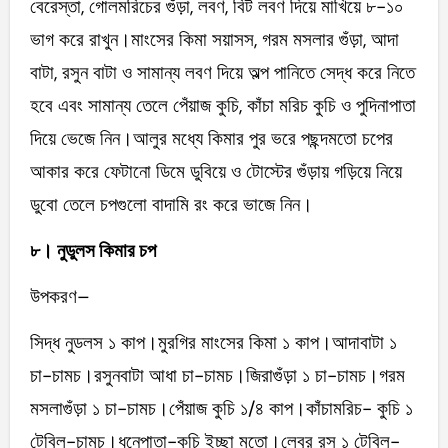
বেরেস্তা, গোলমরিচের গুঁড়া, লবণ, বিট লবণ দিয়ে মাখিয়ে ৮-১০
ভাগ করে রাখুন।মাংসের কিমা সয়াসস, গরম মসলার গুঁড়া, আদা
বাটা, রসুন বাটা ও সামান্য লবণ দিয়ে অল্প পানিতে সেদ্ধ করে নিতে
হবে এবং সামান্য তেলে পেঁয়াজ কুচি, কাঁচা মরিচ কুচি ও পুদিনাপাতা
দিয়ে ভেজে নিন।আলুর মধ্যে কিমার পুর ভরে পছন্দমতো চপের
আকার করে ফেটানো ডিমে ডুবিয়ে ও টোস্টের গুঁড়ায় গড়িয়ে নিয়ে
ডুবো তেলে চপগুলো বাদামি রং করে ভাজে নিন।
৮। নুডুলস কিমার চপ
উপকরণ–
সিদ্ধ নুডলস ১ কাপ।মুরগির মাংসের কিমা ১ কাপ।আদাবাটা ১
চা-চামচ।রসুনবাটা আধা চা-চামচ।জিরাগুঁড়া ১ চা-চামচ।গরম
মসলাগুঁড়া ১ চা-চামচ।পেঁয়াজ কুচি ১/৪ কাপ।কাঁচামরিচ- কুচি ১
টেবিল-চামচ।ধনেপাতা-কুচি ইচ্ছা মতো।লেবুর রস ১ টেবিল-