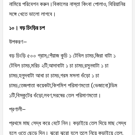
নামিয়ে পরিবেশন করুন।বিকালের নাস্তা কিংবা পোলাও, বিরিয়ানির
সঙ্গে খেতে ভালো লাগবে।
১০। বড় চিংড়ির চপ
উপকরণ–
বড় চিংড়ি ৫০০ গ্রাম,পেঁয়াজ কুচি ১ টেবিল চামচ,জিরা বাটা ১
টেবিল চামচ,মরিচ ২টি,আদাবাটা ১ চা চামচ,রসুনবাটা ১ চা
চামচ,হলুদবাটা আধা চা চামচ,গরম মসলা গুঁড়ো ১ চা
চামচ,তেজপাতা কয়েকটা,কিশমিশ পরিমাণমতো (ভেজানো)ডিম
১টি,বিস্কুটের গুঁড়ো,লবণ,সরষের তেল পরিমাণমতো।
প্রণালী–
প্রথমে মাছ সেদ্ধ করে বেটে নিন। কড়াইয়ে তেল দিয়ে মাছ সেদ্ধ
হলে ওতে ছেড়ে দিন। ঝুরো ঝুরো হলে তুলে নিয়ে কড়াইয়ে তেল,