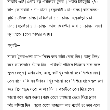
মাঝারি ৩টি।একটি বড় পাউরুটির টুকরা।পেঁয়াজ মিহিকুচি ১/৩
কাপ।আদাবাটা ১ চা- চামচ।রসুনবাটা ১ চা-চামচ।কাঁচামরিচ-
কুচি ১ টেবিল-চামচ।মরিচগুঁড়া ১ চা-চামচ।হলুদগুঁড়া ১ চা-
চামচ।ধনেগুঁড়া ১ চা-চামচ।ভাজা জিরাগুঁড়া আধা চা-চামচ।লবণ
স্বাদমতো।তেল ভাজার জন্য।
পদ্ধতি–
মাছের টুকরাগুলো ভাপে সিদ্ধ করে কাঁটা বেছে নিন। আলু সিদ্ধ
করে ভালোভাবে চটকে নিন। পাউরুটি পানিতে ভিজিয়ে সঙ্গে সঙ্গে
তুলে ফেলুন। এখন মাছ, আলু, রুটি খুব ভালো করে মিশিয়ে নিন।
তেল বাদে বাকি সব উপকরণ খুব ভালো করে মিশিয়ে হাতে অল্প অল্প
করে নিয়ে পছন্দ মতো আকার দিন। কড়াইতে তেল দিয়ে তেল
ভালো করে গরম করুন।গরম তেলে চপগুলো ছেড়ে দিয়ে চুলার
আঁচ কমিয়ে দিন। ডুবো তেলে ভাজবেন আর খয়েরি রং ভাব এলে