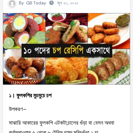
By
GB Today
জুন ২০, ২০২০
১। ফুলকপির মুচমুচে চপ
উপকরণ–
মাঝারি আকারের ফুলকপি এটকটা,চালের গুঁড়া বা বেসন অথবা
কর্নফ্লাওয়ার ৫ থেকে ৬ টেবিল চামচ,মরিচগুঁড়া ১ চা