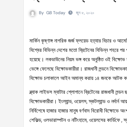
সহিংসতার ঘটনায় ঝিনাইগাতীর ইউএনও এবং ওসি প্র
By
GB Today
জুন ৮, ২০২০
টেংরাটিলা গ্যাসক্ষেত্রে বিস্ফোরণ: ৪২ মিলিয়ন ডলার 
শিক্ষকদের বাড়তি বেতন সুবিধার নতুন প্রজ্ঞাপন জারি
আইসিসি নারী টি–টুয়েন্টি বিশ্বকাপের টিকেট পেল বাং
মার্কিন কৃষ্ণাঙ্গ নাগরিক জর্জ ফ্লয়েড হত্যার বিচার ও আমেরিকাসহ বিশ্বের বিভিন্ন দেশে বর্ণবাদী আচরণের প্রতিবাদে
বিশ্বের বিভিন্ন দেশের মতো ব্রিটেনের বিভিন্ন শহরে পর প
মণিপুরে কুকি এবং নাগা জনগোষ্ঠীর মধ্যে উত্তেজনা! 
হয়েছে। লকডাউনের নিয়ম ভঙ্গ করে অনুষ্ঠিত ওই বিক্ষোভ
বেবিচক ভাগ করে রেগুলেটর ও অপারেটর নামে দুটি সংস
ভেঙ্গে ফেলেছে বিক্ষোভকারীরা। রাজধানী লন্ডনে বিক্ষোভ
ইরানের বিরুদ্ধে আকাশসীমা ব্যবহার করতে দেবে না
বিক্ষোভ চলাকালে আইন অমান্য করায় ১৪ জনকে আটক ক
পশ্চিমবঙ্গে ভোটের আগে সংখ্যালঘু ভোট নিয়ে সজাগ
ব্ল্যাক লাইভস ম্যাটার শ্লোগানে ব্রিটেনের রাজধানী লন্ডন 
‘হ্যাঁ’ জিতলে খুলবে সংস্কারের পথ, কী কী বদল আসব
বিক্ষোভকারীরা। ইংল্যান্ড, ওয়েলস, স্কটল্যান্ড ও নর্দার্ন আয
নির্বিশেষে হাজার হাজার মানুষ বর্ণবাদ বিরোধী বিক্ষোভে অংশ নে
শেফিল্ড, ওলভারাম্পটন ও নটিংহামে, ওয়েলসের কার্ডিফে , স্কট