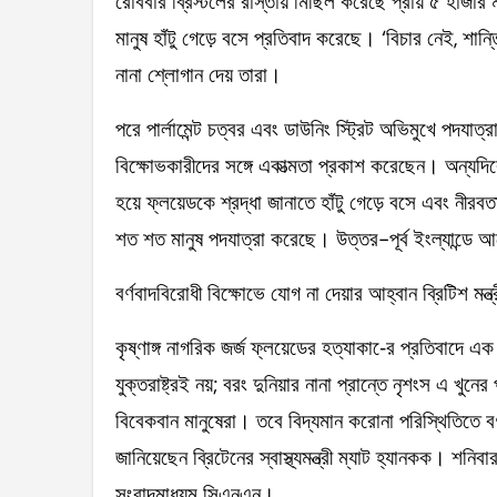
রোববার ব্রিস্টলের রাস্তায় মিছিল করেছে প্রায় ৫ হাজার 
মানুষ হাঁটু গেড়ে বসে প্রতিবাদ করেছে। ‘বিচার নেই, শান্তি
নানা শ্লোগান দেয় তারা।
পরে পার্লামেন্ট চত্বর এবং ডাউনিং স্ট্রিট অভিমুখে পদযাত
বিক্ষোভকারীদের সঙ্গে একাত্মতা প্রকাশ করেছেন। অন্যদিকে,
হয়ে ফ্লয়েডকে শ্রদ্ধা জানাতে হাঁটু গেড়ে বসে এবং নীর
শত শত মানুষ পদযাত্রা করেছে। উত্তর-পূর্ব ইংল্যান্ডে
বর্ণবাদবিরোধী বিক্ষোভে যোগ না দেয়ার আহ্বান ব্রিটিশ মন্ত্
কৃষ্ণাঙ্গ নাগরিক জর্জ ফ্লয়েডের হত্যাকা-ের প্রতিবাদে এক
যুক্তরাষ্ট্রই নয়; বরং দুনিয়ার নানা প্রান্তে নৃশংস এ খুন
বিবেকবান মানুষেরা। তবে বিদ্যমান করোনা পরিস্থিতিতে ব
জানিয়েছেন ব্রিটেনের স্বাস্থ্যমন্ত্রী ম্যাট হ্যানকক। শনি
সংবাদমাধ্যম সিএনএন।