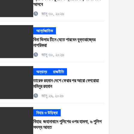
আসবে
জানু ৩০, ২০২৬
আর্ন্তজাতিক
বিনা ভিসায় চীনে যেতে পারবেন যুক্তরাজ্যের
নাগরিকরা
জানু ৩০, ২০২৬
অন্যান্য
রাজনীতি
তারেক রহমান দেশে ফেরার পর আরো বেপরোয়া
মমিনুর রহমান
জানু ২৯, ২০২৬
বিহার ও উড়িষ্যা
বিহার: জহানাবাদে পুলিশের ওপর হামলা, ৬ পুলিশ
সদস্য আহত