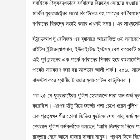
সবাইকে ঐক্যবদ্ধভাবে বর্ণবাদের বিরুদ্ধে সোচ্চার হওয়
মার্কিন যুক্তরাষ্ট্রের মতো ব্রিটেনেও বহু ক্ষেত্রে বর্ণ বৈষ
বর্ণবাদের বিরুদ্ধে লড়াই করার এখনই সময়। এর মাধ্যম
স্ট্রান্ডআপ টু রেসিজম এর ব্যানারে আয়োজিত ওই সমাবেশে
রাইটস ইন্টারন্যাশনাল, ইউনাইটেড ইস্টসহ বেশ কয়েকটি
এই পূর্ব লন্ডনের এক পার্কে বর্ণবাদের শিকার হয়ে বাংল
পার্কের নামকরণ করা হয় আলতাব আলী পার্ক। ২০১৮ সাল
বাসস্টপ করে স্থানীয় টাওয়ার হ্যামলেটস কাউন্সিলর ।
গত ২৫ মে যুক্তরাষ্ট্রের পুলিশ হেফাজতে মারা যান জর্জ 
করেছিল। এরপর হাঁটু দিয়ে জর্জের গলা চেপে ধরেন পুলি
এক প্রত্যক্ষদর্শীর তোলা ভিডিও ফুটেজে দেখা যায়, জর্জ 
শ্বেতাঙ্গ পুলিশ কর্মকর্তাকে বলছেন, ‘আমি নিঃশ্বাস নিতে
রাস্তায় নেমে আসে হাজার হাজার মানুষ। প্রথম দিকে বিক্