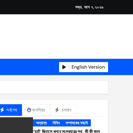
শুক্র. আগ ৭, ২০২৬
English Version
সর্বশেষ
জনপ্রিয়
চলমান
অন্যান্য
বিবিধ
সম্পাদকের বাছাই
‘হ্যাঁ’ জিতলে খুলবে সংস্কারের পথ, কী কী বদল