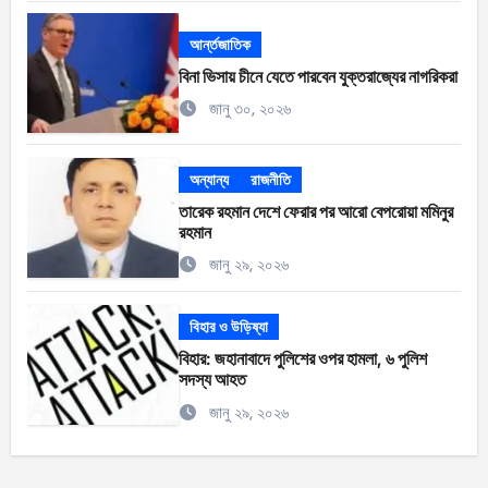
আর্ন্তজাতিক
বিনা ভিসায় চীনে যেতে পারবেন যুক্তরাজ্যের নাগরিকরা
জানু ৩০, ২০২৬
অন্যান্য
রাজনীতি
তারেক রহমান দেশে ফেরার পর আরো বেপরোয়া মমিনুর
রহমান
জানু ২৯, ২০২৬
বিহার ও উড়িষ্যা
বিহার: জহানাবাদে পুলিশের ওপর হামলা, ৬ পুলিশ
সদস্য আহত
জানু ২৯, ২০২৬