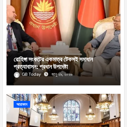
রোহিঙ্গা সংকটের একমাত্র টেকসই সমাধান
প্রত্যাবাসন: প্রধান উপদেষ্টা
GB Today
জানু ২৯, ২০২৬
আরাকান