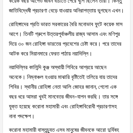
কয়েক বছর আগেও জীবন বাঁচাতে পেরে খুশি ছিলেন তারা। কিন্তু
জাতিবিদ্ধেষী প্রচারণা বেড়ে যাওয়ায় অনিরাপত্তায় ভুগছেন এখন।
রোহিঙ্গাদের প্রতি ভারত সরকারের বৈরি মনোভাব ফুটে কয়েক মাস
আগে। তিনটি গ্রুপে উত্তরপূর্বাঞ্চলীয় রাজ্য আসাম এবং মণিপুর
দিয়ে ৩০ জন রোহিঙ্গা ভারতের প্রবেশের চেষ্টা করে। পরে তাদের
আটক করে মিয়ানমারে ফেরত পাঠায় নয়াদিল্লি।
নয়াদিল্লির কালিন্দি কুঞ্জ অস্থায়ী শিবিরে আশ্রয়ে আছেন
অনেকে। নিম্নাঞ্চল হওয়ায় মাঝারি বৃষ্টিতেই তলিয়ে যায় তাদের
শিবির। স্থানীয় রোহিঙ্গা নেতা আলি জোহর জানান, গেলো এক
বছর ধরে আমরা খুবই মানবেতর জীবন-যাপন করছি। তার সঙ্গে
যুক্ত হয়েছে করোনা মহামারী এবং রোহিঙ্গাবিরোধী প্রচারণাসহ
নানা পদক্ষেপ।
করোনা মহামারী বাস্তুচ্যুত এসব মানুষের জীবনকে আরো দুর্বিষহ