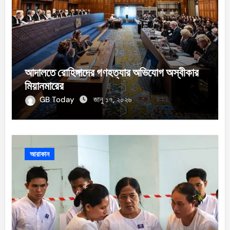
আদালতে রোহিঙ্গাদের গণহত্যার অভিযোগ অস্বীকার
মিয়ানমারের
GB Today
জানু ১৭, ২০২৬
আরাকান