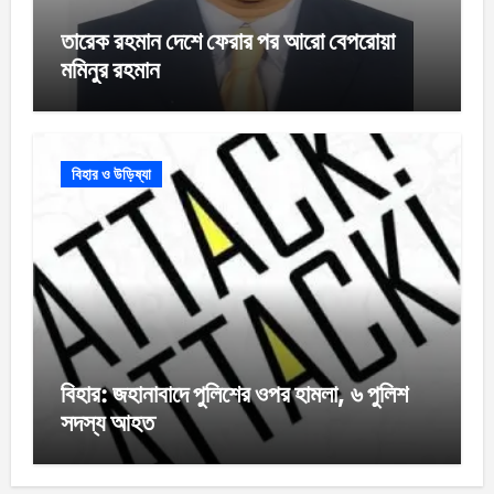
তারেক রহমান দেশে ফেরার পর আরো বেপরোয়া
মমিনুর রহমান
বিহার ও উড়িষ্যা
বিহার: জহানাবাদে পুলিশের ওপর হামলা, ৬ পুলিশ
সদস্য আহত