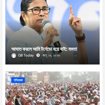
আঘাত করলে আমি টর্নেডো হয়ে যাই: মমতা
GB Today
জানু ২৯, ২০২৬
পশ্চিমবঙ্গ