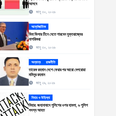
আসবে
জানু ৩০, ২০২৬
আর্ন্তজাতিক
বিনা ভিসায় চীনে যেতে পারবেন যুক্তরাজ্যের
নাগরিকরা
জানু ৩০, ২০২৬
অন্যান্য
রাজনীতি
তারেক রহমান দেশে ফেরার পর আরো বেপরোয়া
মমিনুর রহমান
জানু ২৯, ২০২৬
বিহার ও উড়িষ্যা
বিহার: জহানাবাদে পুলিশের ওপর হামলা, ৬ পুলিশ
সদস্য আহত