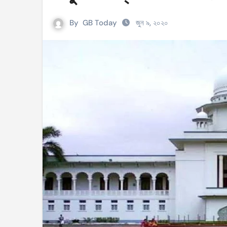
সহিংসতার ঘটনায় ঝিনাইগাতীর ইউএনও এবং ওসি প্র
By
GB Today
জুন ৯, ২০২০
টেংরাটিলা গ্যাসক্ষেত্রে বিস্ফোরণ: ৪২ মিলিয়ন ডলার 
শিক্ষকদের বাড়তি বেতন সুবিধার নতুন প্রজ্ঞাপন জারি
আইসিসি নারী টি–টুয়েন্টি বিশ্বকাপের টিকেট পেল বাং
মণিপুরে কুকি এবং নাগা জনগোষ্ঠীর মধ্যে উত্তেজনা! 
বেবিচক ভাগ করে রেগুলেটর ও অপারেটর নামে দুটি সংস
ইরানের বিরুদ্ধে আকাশসীমা ব্যবহার করতে দেবে না
পশ্চিমবঙ্গে ভোটের আগে সংখ্যালঘু ভোট নিয়ে সজাগ
‘হ্যাঁ’ জিতলে খুলবে সংস্কারের পথ, কী কী বদল আসব