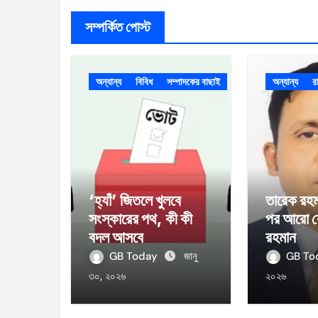
সম্পর্কিত পোস্ট
অন্যান্য
বিবিধ
সম্পাদকের বাছাই
অন্যান্য
র
‘হ্যাঁ’ জিতলে খুলবে
তারেক রহম
সংস্কারের পথ, কী কী
পর আরো ব
বদল আসবে
রহমান
GB Today
জানু
GB T
৩০, ২০২৬
২০২৬