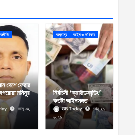
াজনীতি
অন্যান্য
আইন ও অধিকার
ান দেশে ফেরার
েপরোয়া মমিনুর
নির্বাচনী ‘ক্রাউডফান্ডিং’
কতটা আইনসঙ্গত
oday
জানু ২৯,
GB Today
জানু ২৯,
২০২৬