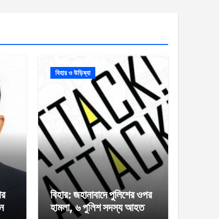
বিহার ও উড়িষ্যা
পর
বিহার: জহানাবাদে পুলিশের ওপর
ান
হামলা, ৬ পুলিশ সদস্য আহত