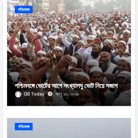
পশ্চিমবঙ্গ
পশ্চিমবঙ্গে ভোটের আগে সংখ্যালঘু ভোট নিয়ে সজাগ
GB Today
জানু ২৮, ২০২৬
পশ্চিমবঙ্গ