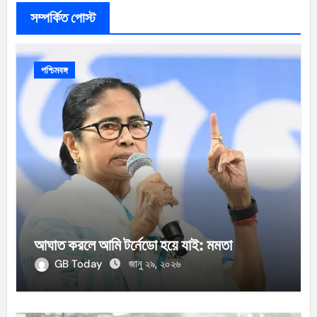
সম্পর্কিত পোস্ট
পশ্চিমবঙ্গ
আঘাত করলে আমি টর্নেডো হয়ে যাই: মমতা
GB Today
জানু ২৯, ২০২৬