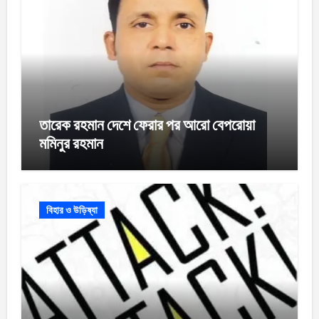
তারেক রহমান দেশে ফেরার পর আরো বেপরোয়া
মমিনুর রহমান
বিহার ও উড়িষ্যা