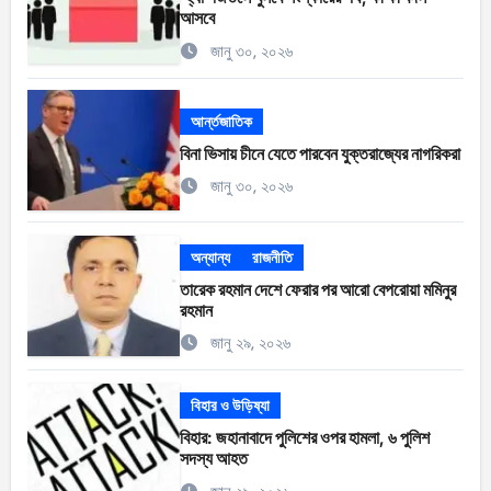
আসবে
জানু ৩০, ২০২৬
আর্ন্তজাতিক
বিনা ভিসায় চীনে যেতে পারবেন যুক্তরাজ্যের নাগরিকরা
জানু ৩০, ২০২৬
অন্যান্য
রাজনীতি
তারেক রহমান দেশে ফেরার পর আরো বেপরোয়া মমিনুর
রহমান
জানু ২৯, ২০২৬
বিহার ও উড়িষ্যা
বিহার: জহানাবাদে পুলিশের ওপর হামলা, ৬ পুলিশ
সদস্য আহত