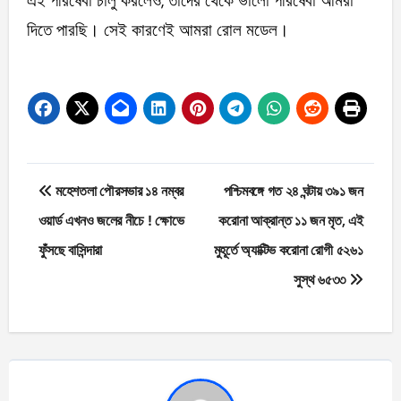
এই পরিষেবা চালু করলেও, তাদের থেকে ভালো পরিষেবা আমরা
দিতে পারছি। সেই কারণেই আমরা রোল মডেল।
Post
মহেশতলা পৌরসভার ১৪ নম্বর
পশ্চিমবঙ্গে গত ২৪ ঘন্টায় ৩৯১ জন
navigation
ওয়ার্ড এখনও জলের নীচে ! ক্ষোভে
করোনা আক্রান্ত ১১ জন মৃত, এই
ফুঁসছে বাসিন্দারা
মুহূর্তে অ্যাক্টিভ করোনা রোগী ৫২৬১
সুস্থ ৬৫৩৩