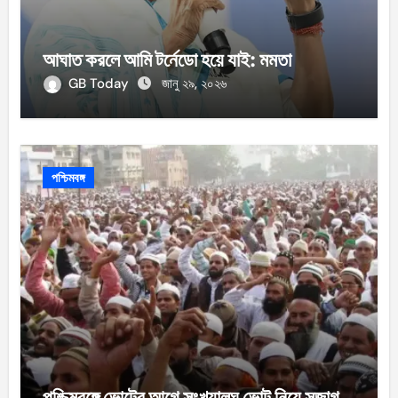
আঘাত করলে আমি টর্নেডো হয়ে যাই: মমতা
GB Today
জানু ২৯, ২০২৬
পশ্চিমবঙ্গ
পশ্চিমবঙ্গে ভোটের আগে সংখ্যালঘু ভোট নিয়ে সজাগ