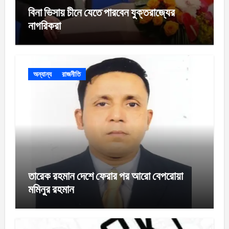
বিনা ভিসায় চীনে যেতে পারবেন যুক্তরাজ্যের
নাগরিকরা
অন্যান্য
রাজনীতি
তারেক রহমান দেশে ফেরার পর আরো বেপরোয়া
মমিনুর রহমান