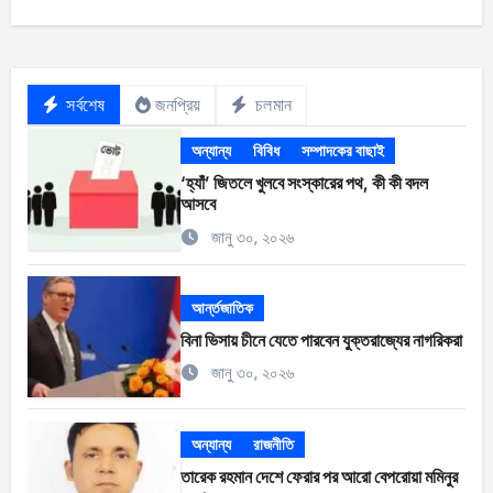
সর্বশেষ
জনপ্রিয়
চলমান
অন্যান্য
বিবিধ
সম্পাদকের বাছাই
‘হ্যাঁ’ জিতলে খুলবে সংস্কারের পথ, কী কী বদল
আসবে
জানু ৩০, ২০২৬
আর্ন্তজাতিক
বিনা ভিসায় চীনে যেতে পারবেন যুক্তরাজ্যের নাগরিকরা
জানু ৩০, ২০২৬
অন্যান্য
রাজনীতি
তারেক রহমান দেশে ফেরার পর আরো বেপরোয়া মমিনুর