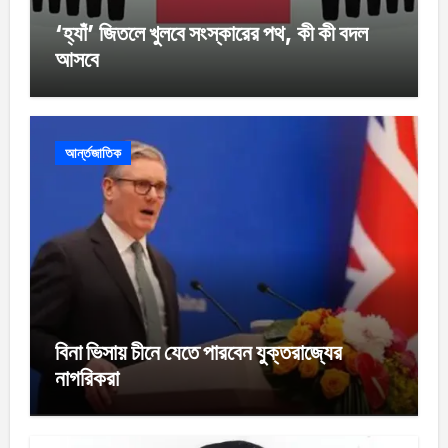
‘হ্যাঁ’ জিতলে খুলবে সংস্কারের পথ, কী কী বদল
আসবে
আর্ন্তজাতিক
বিনা ভিসায় চীনে যেতে পারবেন যুক্তরাজ্যের
নাগরিকরা