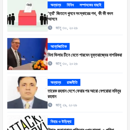
অন্যান্য
বিবিধ
সম্পাদকের বাছাই
‘হ্যাঁ’ জিতলে খুলবে সংস্কারের পথ, কী কী বদল
আসবে
জানু ৩০, ২০২৬
আর্ন্তজাতিক
বিনা ভিসায় চীনে যেতে পারবেন যুক্তরাজ্যের নাগরিকরা
জানু ৩০, ২০২৬
অন্যান্য
রাজনীতি
তারেক রহমান দেশে ফেরার পর আরো বেপরোয়া মমিনুর
রহমান
জানু ২৯, ২০২৬
বিহার ও উড়িষ্যা