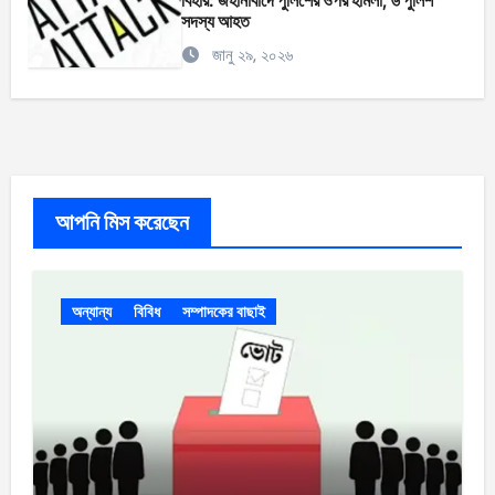
বিহার: জহানাবাদে পুলিশের ওপর হামলা, ৬ পুলিশ
সদস্য আহত
জানু ২৯, ২০২৬
আপনি মিস করেছেন
অন্যান্য
বিবিধ
সম্পাদকের বাছাই