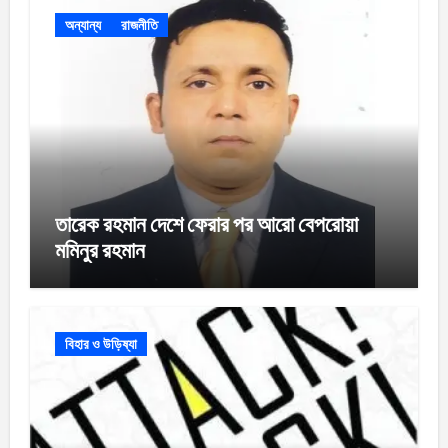
অন্যান্য
রাজনীতি
তারেক রহমান দেশে ফেরার পর আরো বেপরোয়া
মমিনুর রহমান
বিহার ও উড়িষ্যা