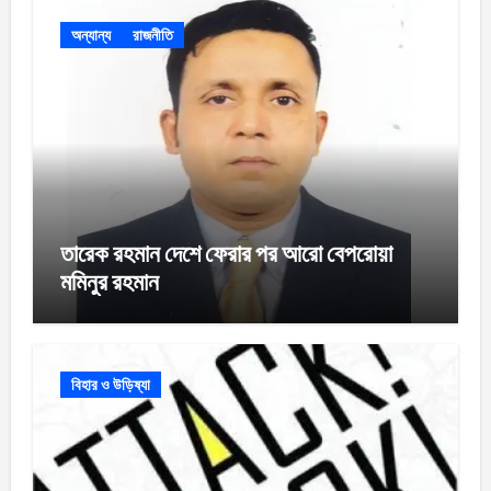
অন্যান্য
রাজনীতি
তারেক রহমান দেশে ফেরার পর আরো বেপরোয়া
মমিনুর রহমান
বিহার ও উড়িষ্যা