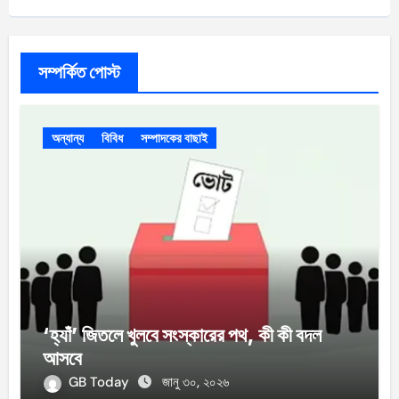
সম্পর্কিত পোস্ট
অন্যান্য
বিবিধ
সম্পাদকের বাছাই
‘হ্যাঁ’ জিতলে খুলবে সংস্কারের পথ, কী কী বদল
আসবে
GB Today
জানু ৩০, ২০২৬