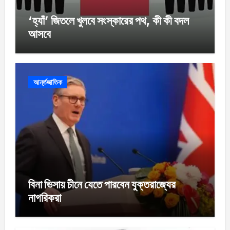
‘হ্যাঁ’ জিতলে খুলবে সংস্কারের পথ, কী কী বদল
আসবে
আর্ন্তজাতিক
বিনা ভিসায় চীনে যেতে পারবেন যুক্তরাজ্যের
নাগরিকরা