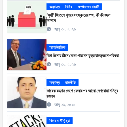
অন্যান্য
বিবিধ
সম্পাদকের বাছাই
‘হ্যাঁ’ জিতলে খুলবে সংস্কারের পথ, কী কী বদল
আসবে
জানু ৩০, ২০২৬
আর্ন্তজাতিক
বিনা ভিসায় চীনে যেতে পারবেন যুক্তরাজ্যের নাগরিকরা
জানু ৩০, ২০২৬
অন্যান্য
রাজনীতি
তারেক রহমান দেশে ফেরার পর আরো বেপরোয়া মমিনুর
রহমান
জানু ২৯, ২০২৬
বিহার ও উড়িষ্যা