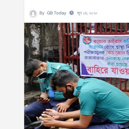
সহিংসতার ঘটনায় ঝিনাইগাতীর ইউএনও এবং ওসি প্র
By
GB Today
জুন ১৪, ২০২০
টেংরাটিলা গ্যাসক্ষেত্রে বিস্ফোরণ: ৪২ মিলিয়ন ডলার 
শিক্ষকদের বাড়তি বেতন সুবিধার নতুন প্রজ্ঞাপন জারি
আইসিসি নারী টি–টুয়েন্টি বিশ্বকাপের টিকেট পেল বাং
মণিপুরে কুকি এবং নাগা জনগোষ্ঠীর মধ্যে উত্তেজনা! 
বেবিচক ভাগ করে রেগুলেটর ও অপারেটর নামে দুটি সংস
ইরানের বিরুদ্ধে আকাশসীমা ব্যবহার করতে দেবে না
পশ্চিমবঙ্গে ভোটের আগে সংখ্যালঘু ভোট নিয়ে সজাগ
‘হ্যাঁ’ জিতলে খুলবে সংস্কারের পথ, কী কী বদল আসব