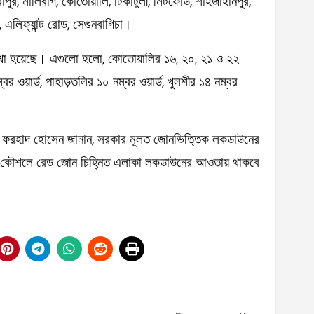
রাপুর, মালিবাগ, কোতোয়ালি, টিকাটুলী, মিটফোর্ড, শাহজাহানপুর,
ার, এলিফ্যান্ট রোড, সেগুনবাগিচা।
রাখা হয়েছে। এগুলো হলো, কোতোয়ালির ১৬, ২০, ২১ ও ২২
ম্বর ওয়ার্ড, পাহাড়তলির ১০ নম্বর ওয়ার্ড, খুলশীর ১৪ নম্বর
ী ফরহাদ হোসেন জানান, সরকার মূলত জোনভিত্তিক লকডাউনের
 কৌশলে রেড জোন চিহ্নিত এলাকা লকডাউনের আওতায় থাকবে