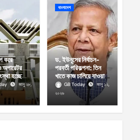
বাংলাদেশ
গ করে
ড. ইউনূসের নির্বাচন-
ও অপারেটর
পরবর্তী পরিকল্পনা: তিন
ংস্থা হচ্ছে
খাতে কাজ চালিয়ে যাওয়ার
ঘোষণা
oday
জানু ২৮,
GB Today
জানু ১২,
২০২৬