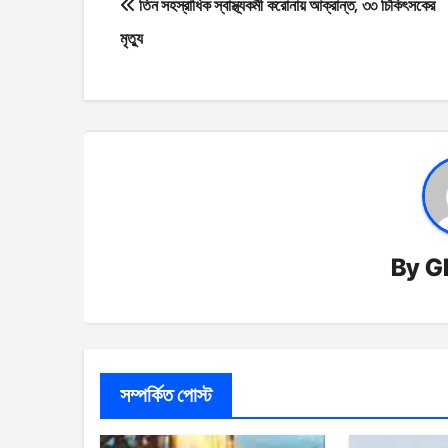
তিন সহস্রাধিক স্বাস্থ্যকর্মী করোনায় আক্রান্ত, ৩৩ চিকিৎসকের
navigation
মৃত্যু
By
G
সম্পর্কিত পোস্ট