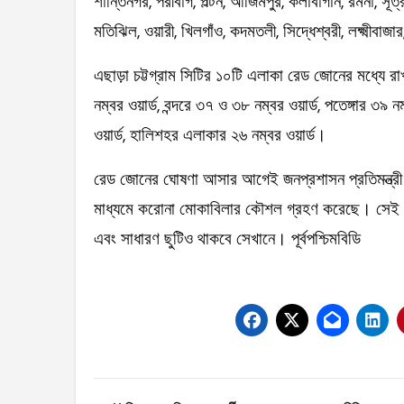
শান্তিনগর, পরীবাগ, পল্টন, আজিমপুর, কলাবাগান, রমনা, সূত্
মতিঝিল, ওয়ারী, খিলগাঁও, কদমতলী, সিদ্ধেশ্বরী, লক্ষ্মীবাজ
এছাড়া চট্টগ্রাম সিটির ১০টি এলাকা রেড জোনের মধ্যে 
নম্বর ওয়ার্ড, বন্দরে ৩৭ ও ৩৮ নম্বর ওয়ার্ড, পতেঙ্গার ৩৯ ন
ওয়ার্ড, হালিশহর এলাকার ২৬ নম্বর ওয়ার্ড।
রেড জোনের ঘোষণা আসার আগেই জনপ্রশাসন প্রতিমন্ত্র
মাধ্যমে করোনা মোকাবিলার কৌশল গ্রহণ করেছে। সেই
এবং সাধারণ ছুটিও থাকবে সেখানে। পূর্বপশ্চিমবিডি
Post