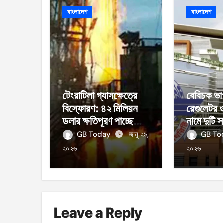
বাংলাদেশ
বাংলাদেশ
টেংরাটিলা গ্যাসক্ষেত্রে
বেবিচক ভা
বিস্ফোরণ: ৪২ মিলিয়ন
রেগুলেটর 
ডলার ক্ষতিপূরণ পাচ্ছে
নামে দুটি স
বাংলাদেশ
GB Today
জানু ২৯,
GB T
২০২৬
২০২৬
Leave a Reply