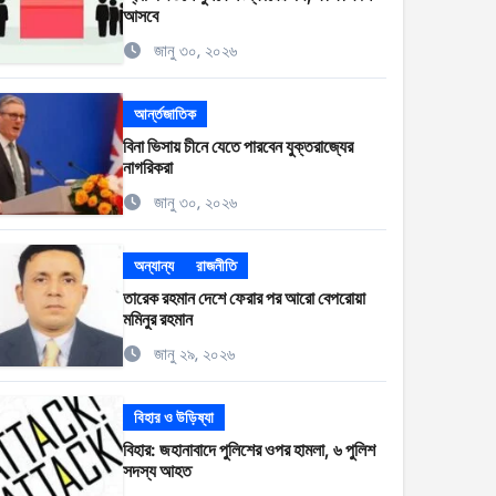
আসবে
জানু ৩০, ২০২৬
আর্ন্তজাতিক
বিনা ভিসায় চীনে যেতে পারবেন যুক্তরাজ্যের
নাগরিকরা
জানু ৩০, ২০২৬
অন্যান্য
রাজনীতি
তারেক রহমান দেশে ফেরার পর আরো বেপরোয়া
মমিনুর রহমান
জানু ২৯, ২০২৬
বিহার ও উড়িষ্যা
বিহার: জহানাবাদে পুলিশের ওপর হামলা, ৬ পুলিশ
সদস্য আহত