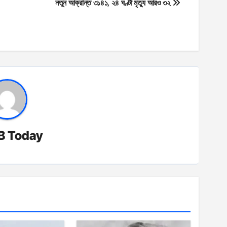
নতুন আক্রান্ত ৩১৪১, ২৪ ঘণ্টা মৃত্যু আরও ৩২
B Today