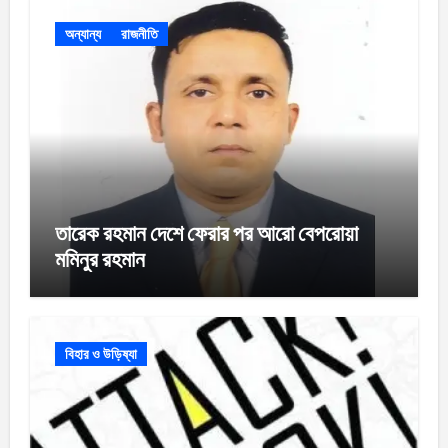
অন্যান্য
রাজনীতি
তারেক রহমান দেশে ফেরার পর আরো বেপরোয়া
মমিনুর রহমান
বিহার ও উড়িষ্যা