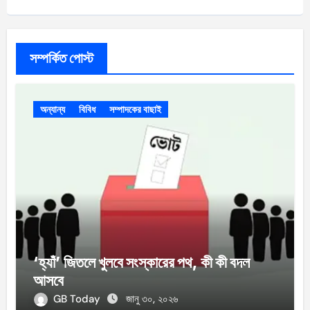
সম্পর্কিত পোস্ট
অন্যান্য
বিবিধ
সম্পাদকের বাছাই
‘হ্যাঁ’ জিতলে খুলবে সংস্কারের পথ, কী কী বদল
আসবে
GB Today
জানু ৩০, ২০২৬