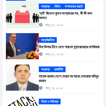
অন্যান্য
বিবিধ
সম্পাদকের বাছাই
‘হ্যাঁ’ জিতলে খুলবে সংস্কারের পথ, কী কী বদল
আসবে
জানু ৩০, ২০২৬
আর্ন্তজাতিক
বিনা ভিসায় চীনে যেতে পারবেন যুক্তরাজ্যের নাগরিকরা
জানু ৩০, ২০২৬
অন্যান্য
রাজনীতি
তারেক রহমান দেশে ফেরার পর আরো বেপরোয়া মমিনুর
রহমান
জানু ২৯, ২০২৬
বিহার ও উড়িষ্যা