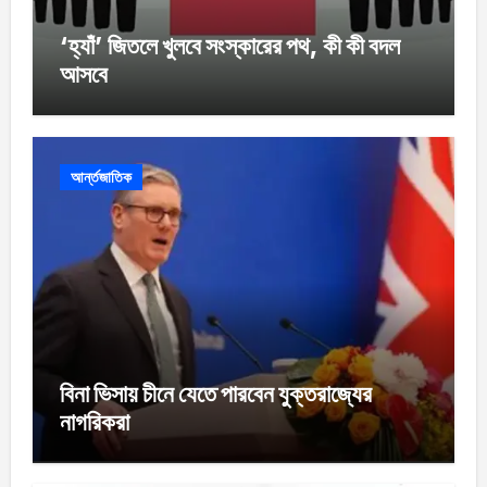
‘হ্যাঁ’ জিতলে খুলবে সংস্কারের পথ, কী কী বদল
আসবে
আর্ন্তজাতিক
বিনা ভিসায় চীনে যেতে পারবেন যুক্তরাজ্যের
নাগরিকরা