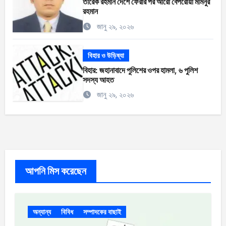
তারেক রহমান দেশে ফেরার পর আরো বেপরোয়া মমিনুর
রহমান
জানু ২৯, ২০২৬
বিহার ও উড়িষ্যা
বিহার: জহানাবাদে পুলিশের ওপর হামলা, ৬ পুলিশ
সদস্য আহত
জানু ২৯, ২০২৬
আপনি মিস করেছেন
অন্যান্য
বিবিধ
সম্পাদকের বাছাই