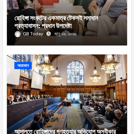
রোহিঙ্গা সংকটের একমাত্র টেকসই সমাধান
প্রত্যাবাসন: প্রধান উপদেষ্টা
GB Today
জানু ২৯, ২০২৬
আরাকান
আদালতে রোহিঙ্গাদের গণহত্যার অভিযোগ অস্বীকার