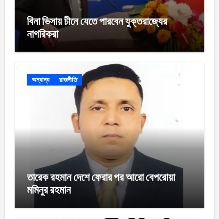
বিনা ভিসায় চীনে যেতে পারবেন যুক্তরাজ্যের
নাগরিকরা
অন্যান্য
রাজনীতি
তারেক রহমান দেশে ফেরার পর আরো বেপরোয়া
মমিনুর রহমান