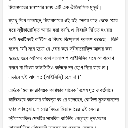
মিয়ানমারের জনগণের জন্য এটি এক ঐতিহাসিক মুহূর্ত।
ম্যাথু স্মিথ বলেছেন, মিয়ানমারের ওই দুই সেনার কাছ থেকে জোর
করে স্বীকারোক্তি আদায় করা হয়নি, এ বিষয়টি নিশ্চিত হওয়ার
পরই ফরটিফাই রাইটস এ বিষয়ে বিশ্লেষণ প্রকাশ করেছে। তিনি
বলেন, ‘যদি মনে হতো যে জোর করে স্বীকারোক্তি আদায় করা
হয়েছে তবে ঝোঁকের বশে বাংলাদেশ আইসিসির সঙ্গে যোগাযোগ
করবে না কিংবা আইসিসিও কাউকে দ্য হেগে নিয়ে যাবে না।
এভাবে ওই আদালত (আইসিসি) চলে না।’
এদিকে মিয়ানমারবিষয়ক কানাডার সাবেক বিশেষ দূত ও বর্তমানে
জাতিসংঘে কানাডার রাষ্ট্রদূত বব রে বলেছেন, রোহিঙ্গা মুসলমানদের
ওপর গণহত্যা চালানোর বিষয়ে মিয়ানমারের দুই সেনার
স্বীকারোক্তি দেশটির সামরিক বাহিনীর নেতৃত্বে নৃশংসতার
আন্তর্জাতিক ফৌজদারি তদন্তে বড় প্রভাব ফেলবে।