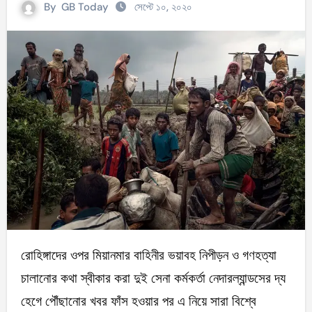
By
GB Today
সেপ্টে ১০, ২০২০
রোহিঙ্গাদের ওপর মিয়ানমার বাহিনীর ভয়াবহ নিপীড়ন ও গণহত্যা
চালানোর কথা স্বীকার করা দুই সেনা কর্মকর্তা নেদারল্যান্ডসের দ্য
হেগে পৌঁছানোর খবর ফাঁস হওয়ার পর এ নিয়ে সারা বিশ্বে