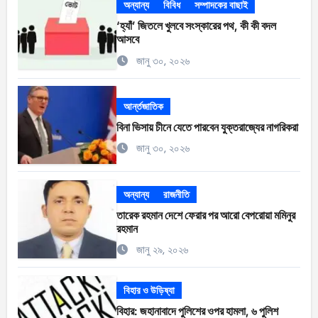
অন্যান্য
বিবিধ
সম্পাদকের বাছাই
‘হ্যাঁ’ জিতলে খুলবে সংস্কারের পথ, কী কী বদল
আসবে
জানু ৩০, ২০২৬
আর্ন্তজাতিক
বিনা ভিসায় চীনে যেতে পারবেন যুক্তরাজ্যের নাগরিকরা
জানু ৩০, ২০২৬
অন্যান্য
রাজনীতি
তারেক রহমান দেশে ফেরার পর আরো বেপরোয়া মমিনুর
রহমান
জানু ২৯, ২০২৬
বিহার ও উড়িষ্যা
বিহার: জহানাবাদে পুলিশের ওপর হামলা, ৬ পুলিশ