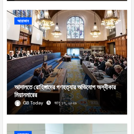
আরাকান
আদালতে রোহিঙ্গাদের গণহত্যার অভিযোগ অস্বীকার
মিয়ানমারের
GB Today
জানু ১৭, ২০২৬