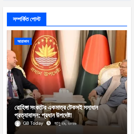
সম্পর্কিত পোস্ট
আরাকান
রোহিঙ্গা সংকটের একমাত্র টেকসই সমাধান
প্রত্যাবাসন: প্রধান উপদেষ্টা
GB Today
জানু ২৯, ২০২৬