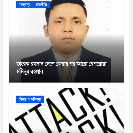
অন্যান্য
রাজনীতি
তারেক রহমান দেশে ফেরার পর আরো বেপরোয়া
মমিনুর রহমান
বিহার ও উড়িষ্যা