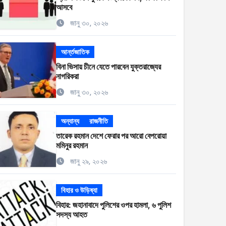
আসবে
জানু ৩০, ২০২৬
আর্ন্তজাতিক
বিনা ভিসায় চীনে যেতে পারবেন যুক্তরাজ্যের
নাগরিকরা
জানু ৩০, ২০২৬
অন্যান্য
রাজনীতি
তারেক রহমান দেশে ফেরার পর আরো বেপরোয়া
মমিনুর রহমান
জানু ২৯, ২০২৬
বিহার ও উড়িষ্যা
বিহার: জহানাবাদে পুলিশের ওপর হামলা, ৬ পুলিশ
সদস্য আহত