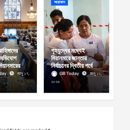
আরাকান
হিঙ্গাদের
গৃহযুদ্ধের মধ্যেই
 অভিযোগ
মিয়ানমারে জান্তার
মিয়ানমারের
নির্বাচনের দ্বিতীয় পর্বে
ভোট
oday
জানু ১৭,
GB Today
জানু ১১,
২০২৬