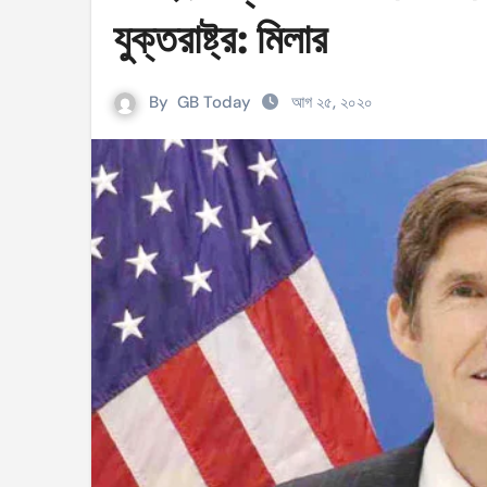
টেংরাটিলা গ্যাসক্ষেত্রে বিস্ফোরণ: ৪২ মিলিয়ন ডলার 
যুক্তরাষ্ট্র: মিলার
শিক্ষকদের বাড়তি বেতন সুবিধার নতুন প্রজ্ঞাপন জারি
By
GB Today
আগ ২৫, ২০২০
আইসিসি নারী টি–টুয়েন্টি বিশ্বকাপের টিকেট পেল বাং
মণিপুরে কুকি এবং নাগা জনগোষ্ঠীর মধ্যে উত্তেজনা! 
বেবিচক ভাগ করে রেগুলেটর ও অপারেটর নামে দুটি সংস
ইরানের বিরুদ্ধে আকাশসীমা ব্যবহার করতে দেবে না
পশ্চিমবঙ্গে ভোটের আগে সংখ্যালঘু ভোট নিয়ে সজাগ
‘হ্যাঁ’ জিতলে খুলবে সংস্কারের পথ, কী কী বদল আসব