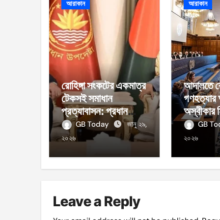
আরাকান
আরাকান
রোহিঙ্গা সংকটের একমাত্র
আদালতে রো
টেকসই সমাধান
গণহত্যার
প্রত্যাবাসন: প্রধান
অস্বীকার 
উপদেষ্টা
GB Today
জানু ২৯,
GB T
২০২৬
২০২৬
Leave a Reply