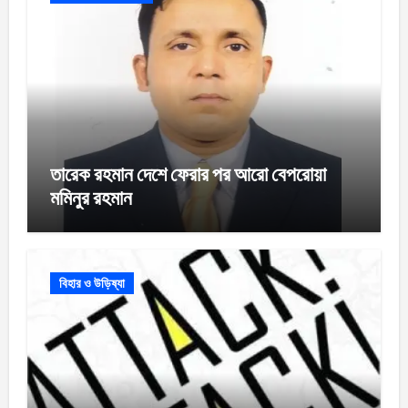
তারেক রহমান দেশে ফেরার পর আরো বেপরোয়া
মমিনুর রহমান
বিহার ও উড়িষ্যা