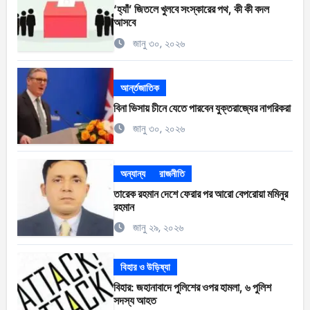
‘হ্যাঁ’ জিতলে খুলবে সংস্কারের পথ, কী কী বদল
আসবে
জানু ৩০, ২০২৬
আর্ন্তজাতিক
বিনা ভিসায় চীনে যেতে পারবেন যুক্তরাজ্যের নাগরিকরা
জানু ৩০, ২০২৬
অন্যান্য
রাজনীতি
তারেক রহমান দেশে ফেরার পর আরো বেপরোয়া মমিনুর
রহমান
জানু ২৯, ২০২৬
বিহার ও উড়িষ্যা
বিহার: জহানাবাদে পুলিশের ওপর হামলা, ৬ পুলিশ
সদস্য আহত