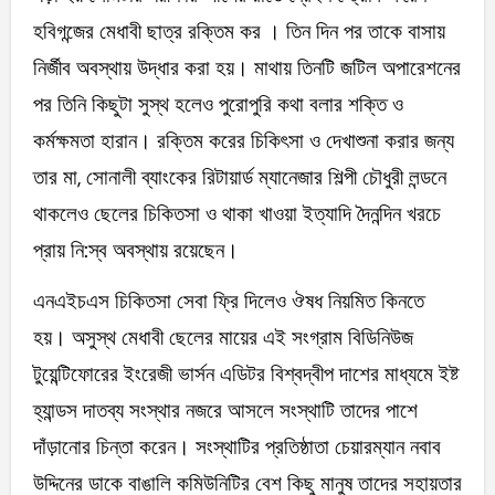
হবিগন্জের মেধাবী ছাত্র রক্তিম কর । তিন দিন পর তাকে বাসায়
নির্জীব অবস্থায় উদ্ধার করা হয়। মাথায় তিনটি জটিল অপারেশনের
পর তিনি কিছুটা সুস্থ হলেও পুরোপুরি কথা বলার শক্তি ও
কর্মক্ষমতা হারান। রক্তিম করের চিকিৎসা ও দেখাশুনা করার জন্য
তার মা, সোনালী ব্যাংকের রিটায়ার্ড ম্যানেজার শিল্পী চৌধুরী লন্ডনে
থাকলেও ছেলের চিকিতসা ও থাকা খাওয়া ইত্যাদি দৈনন্দিন খরচে
প্রায় নি:স্ব অবস্থায় রয়েছেন।
এনএইচএস চিকিতসা সেবা ফ্রি দিলেও ঔষধ নিয়মিত কিনতে
হয়। অসুস্থ মেধাবী ছেলের মায়ের এই সংগ্রাম বিডিনিউজ
টুয়েন্টিফোরের ইংরেজী ভার্সন এডিটর বিশ্বদ্বীপ দাশের মাধ্যমে ইষ্ট
হ্যান্ডস দাতব্য সংস্থার নজরে আসলে সংস্থাটি তাদের পাশে
দাঁড়ানোর চিন্তা করেন। সংস্থাটির প্রতিষ্ঠাতা চেয়ারম্যান নবাব
উদ্দিনের ডাকে বাঙালি কমিউনিটির বেশ কিছু মানুষ তাদের সহায়তার