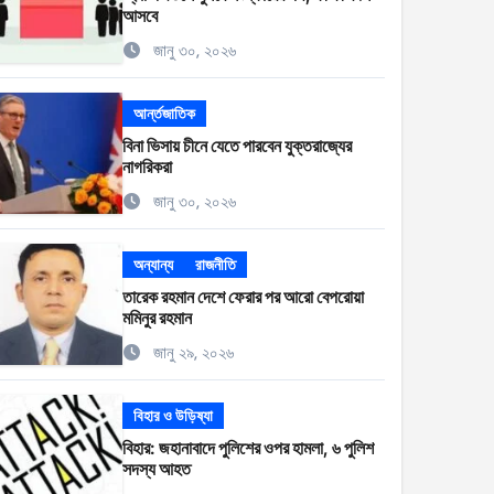
আসবে
জানু ৩০, ২০২৬
আর্ন্তজাতিক
বিনা ভিসায় চীনে যেতে পারবেন যুক্তরাজ্যের
নাগরিকরা
জানু ৩০, ২০২৬
অন্যান্য
রাজনীতি
তারেক রহমান দেশে ফেরার পর আরো বেপরোয়া
মমিনুর রহমান
জানু ২৯, ২০২৬
বিহার ও উড়িষ্যা
বিহার: জহানাবাদে পুলিশের ওপর হামলা, ৬ পুলিশ
সদস্য আহত