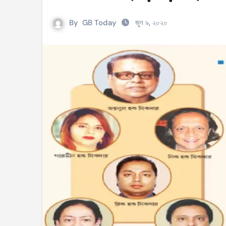
সহিংসতার ঘটনায় ঝিনাইগাতীর ইউএনও এবং ওসি প্র
By
GB Today
জুন ৯, ২০২০
টেংরাটিলা গ্যাসক্ষেত্রে বিস্ফোরণ: ৪২ মিলিয়ন ডলার 
শিক্ষকদের বাড়তি বেতন সুবিধার নতুন প্রজ্ঞাপন জারি
আইসিসি নারী টি–টুয়েন্টি বিশ্বকাপের টিকেট পেল বাং
মণিপুরে কুকি এবং নাগা জনগোষ্ঠীর মধ্যে উত্তেজনা! 
বেবিচক ভাগ করে রেগুলেটর ও অপারেটর নামে দুটি সংস
ইরানের বিরুদ্ধে আকাশসীমা ব্যবহার করতে দেবে না
পশ্চিমবঙ্গে ভোটের আগে সংখ্যালঘু ভোট নিয়ে সজাগ
‘হ্যাঁ’ জিতলে খুলবে সংস্কারের পথ, কী কী বদল আসব