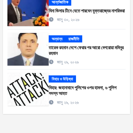
আর্ন্তজাতিক
বিনা ভিসায় চীনে যেতে পারবেন যুক্তরাজ্যের নাগরিকরা
জানু ৩০, ২০২৬
অন্যান্য
রাজনীতি
তারেক রহমান দেশে ফেরার পর আরো বেপরোয়া মমিনুর
রহমান
জানু ২৯, ২০২৬
বিহার ও উড়িষ্যা
বিহার: জহানাবাদে পুলিশের ওপর হামলা, ৬ পুলিশ
সদস্য আহত
জানু ২৯, ২০২৬