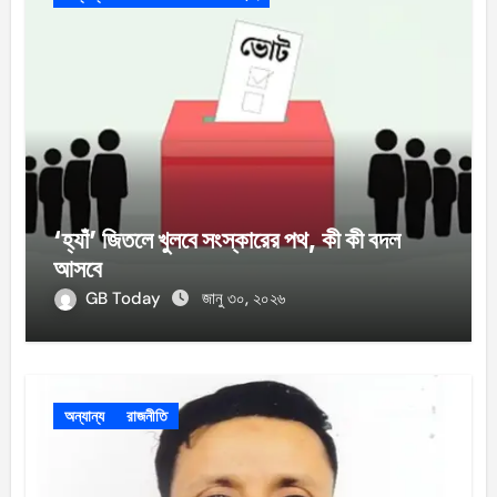
‘হ্যাঁ’ জিতলে খুলবে সংস্কারের পথ, কী কী বদল
আসবে
GB Today
জানু ৩০, ২০২৬
অন্যান্য
রাজনীতি