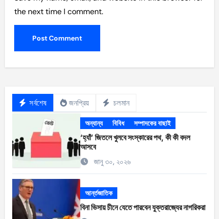
the next time I comment.
সর্বশেষ
জনপ্রিয়
চলমান
অন্যান্য
বিবিধ
সম্পাদকের বাছাই
‘হ্যাঁ’ জিতলে খুলবে সংস্কারের পথ, কী কী বদল
আসবে
জানু ৩০, ২০২৬
আর্ন্তজাতিক
বিনা ভিসায় চীনে যেতে পারবেন যুক্তরাজ্যের নাগরিকরা