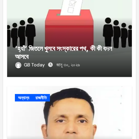
‘হ্যাঁ’ জিতলে খুলবে সংস্কারের পথ, কী কী বদল
আসবে
GB Today
জানু ৩০, ২০২৬
অন্যান্য
রাজনীতি