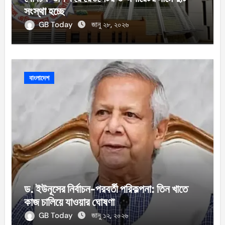
সংস্থা হচ্ছে
GB Today
জানু ২৮, ২০২৬
বাংলাদেশ
ড. ইউনূসের নির্বাচন-পরবর্তী পরিকল্পনা: তিন খাতে
কাজ চালিয়ে যাওয়ার ঘোষণা
GB Today
জানু ১২, ২০২৬