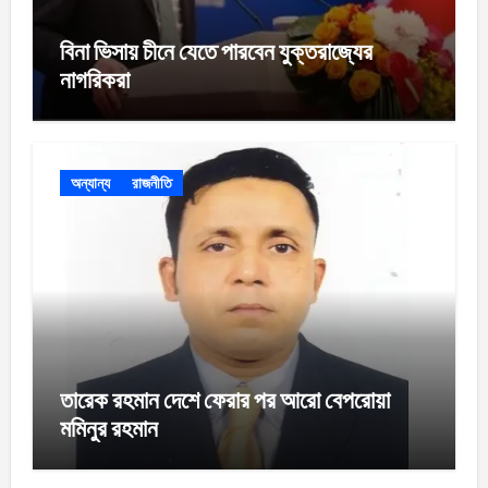
বিনা ভিসায় চীনে যেতে পারবেন যুক্তরাজ্যের
নাগরিকরা
অন্যান্য
রাজনীতি
তারেক রহমান দেশে ফেরার পর আরো বেপরোয়া
মমিনুর রহমান