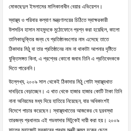
মোকছেদুল ইসলামের মালিকানাধীন বেয়ার এভিয়েশন।
স্বাস্থ্য ও পরিবার কল্যাণ মন্ত্রণালয়ের চিঠিতে স্বাক্ষরকারী
উপসচিব হাসান মাহমুদকে মুঠোফোনে প্রশ্ন করা হয়েছিল, কালো
তালিকাভুক্তির জন্য যে প্রতিষ্ঠানগুলোর নাম এসেছে তাতে
ঠিকাদার মিঠু বা তার প্রতিষ্ঠানের নাম না থাকাটা আপনার দৃষ্টিতে
যুক্তিসঙ্গত কিনা, এ প্রশ্নের কোনো জবাব তিনি এ প্রতিবেদককে
দিতে পারেননি।
উল্লেখ্য, ২০০৯ সাল থেকেই ঠিকাদার মিঠু গোটা স্বাস্থ্যখাত
দাবড়িয়ে বেড়াচ্ছেন। এ খাত থেকে হাজার হাজার কোটি টাকা তিনি
নানা অনিয়মের মধ্য দিয়ে হাতিয়ে নিয়েছেন, যার অধিকাংশই
বিদেশে পাচার করেছেন। স্বাস্থ্যখাতের আজকের যে দুরবস্থা
তারজন্য প্রধানতঃ এই গডফাদার মিটুকেই দায়ী করা হয়। ২০০৯
সালের মহাজোট সরকারের প্রথম মন্ত্রী রুহুল হকের ছেলে