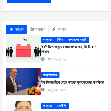
সর্বশেষ
জনপ্রিয়
চলমান
অন্যান্য
বিবিধ
সম্পাদকের বাছাই
‘হ্যাঁ’ জিতলে খুলবে সংস্কারের পথ, কী কী বদল
আসবে
জানু ৩০, ২০২৬
আর্ন্তজাতিক
বিনা ভিসায় চীনে যেতে পারবেন যুক্তরাজ্যের নাগরিকরা
জানু ৩০, ২০২৬
অন্যান্য
রাজনীতি