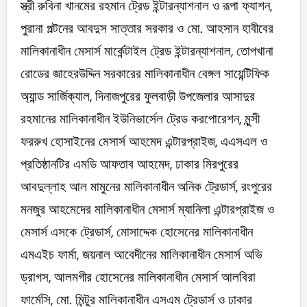
স্ত্রী রুবিনা খানমের রহমান ট্রেড ইন্টারন্যাশনাল ও রূপা ফ্যাশন,
পুরানা পল্টনের আবদুস সাত্তার সরকার ও মো. আহসান হাবীবের
মালিকানাধীন মেসার্স মার্কেন্টাইল ট্রেড ইন্টারন্যাশনাল, তোপখানা
রোডের জাহেরউদ্দিন সরকারের মালিকানাধীন বেঙ্গল সায়েন্টিফিক
অ্যান্ড সার্জিক্যাল, দিনাজপুরের ফুলবাড়ী উপজেলার আসাদুর
রহমানের মালিকানাধীন ইউনিভার্সেল ট্রেড করপোরেশন, মুন্সী
ফররুখ হোসাইনের মেসার্স আহমেদ এন্টারপ্রাইজ, এএসএল ও
প্রতিষ্ঠানটির এমডি আফতাব আহমেদ, ঢাকার মিরপুরের
আবদুল্লাহ আল মামুনের মালিকানাধীন অনিক ট্রেডার্স, রংপুরের
মনজুর আহমেদের মালিকানাধীন মেসার্স ম্যানিলা এন্টারপ্রাইজ ও
মেসার্স এসকে ট্রেডার্স, মোসাদ্দেক হোসেনের মালিকানাধীন
এমএইচ ফার্মা, জয়নাল আবেদীনের মালিকানাধীন মেসার্স অভি
ড্রাগস, আলমগীর হোসেনের মালিকানাধীন মেসার্স আলবিরা
ফার্মেসি, মো. মিন্টুর মালিকানাধীন এসএম ট্রেডার্স ও ঢাকার