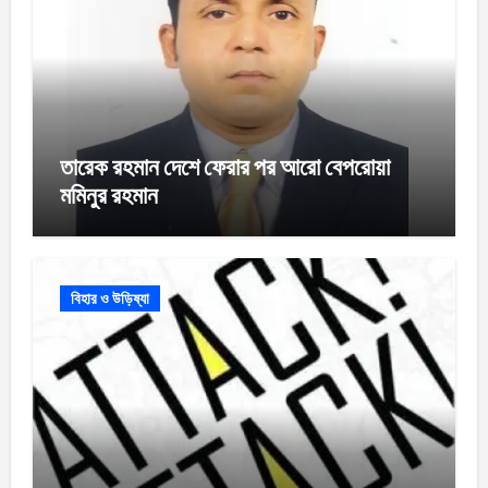
তারেক রহমান দেশে ফেরার পর আরো বেপরোয়া
মমিনুর রহমান
বিহার ও উড়িষ্যা