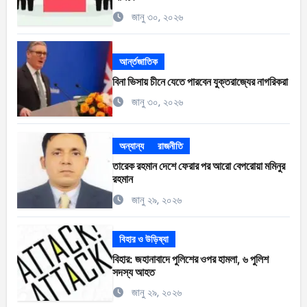
জানু ৩০, ২০২৬
আর্ন্তজাতিক
বিনা ভিসায় চীনে যেতে পারবেন যুক্তরাজ্যের নাগরিকরা
জানু ৩০, ২০২৬
অন্যান্য
রাজনীতি
তারেক রহমান দেশে ফেরার পর আরো বেপরোয়া মমিনুর
রহমান
জানু ২৯, ২০২৬
বিহার ও উড়িষ্যা
বিহার: জহানাবাদে পুলিশের ওপর হামলা, ৬ পুলিশ
সদস্য আহত
জানু ২৯, ২০২৬