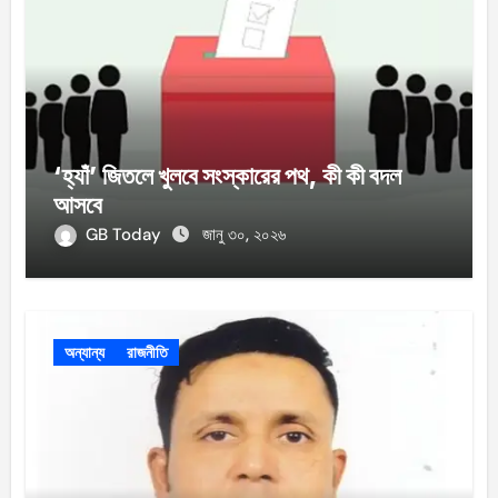
‘হ্যাঁ’ জিতলে খুলবে সংস্কারের পথ, কী কী বদল
আসবে
GB Today
জানু ৩০, ২০২৬
অন্যান্য
রাজনীতি