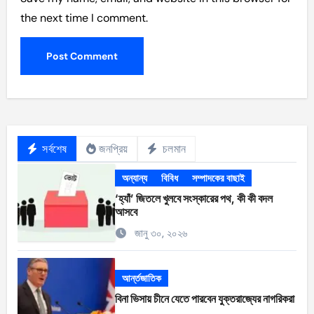
the next time I comment.
সর্বশেষ
জনপ্রিয়
চলমান
অন্যান্য
বিবিধ
সম্পাদকের বাছাই
‘হ্যাঁ’ জিতলে খুলবে সংস্কারের পথ, কী কী বদল
আসবে
জানু ৩০, ২০২৬
আর্ন্তজাতিক
বিনা ভিসায় চীনে যেতে পারবেন যুক্তরাজ্যের নাগরিকরা