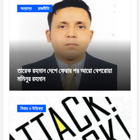
অন্যান্য
রাজনীতি
তারেক রহমান দেশে ফেরার পর আরো বেপরোয়া
মমিনুর রহমান
বিহার ও উড়িষ্যা