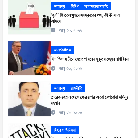
অন্যান্য
বিবিধ
সম্পাদকের বাছাই
‘হ্যাঁ’ জিতলে খুলবে সংস্কারের পথ, কী কী বদল
আসবে
জানু ৩০, ২০২৬
আর্ন্তজাতিক
বিনা ভিসায় চীনে যেতে পারবেন যুক্তরাজ্যের নাগরিকরা
জানু ৩০, ২০২৬
অন্যান্য
রাজনীতি
তারেক রহমান দেশে ফেরার পর আরো বেপরোয়া মমিনুর
রহমান
জানু ২৯, ২০২৬
বিহার ও উড়িষ্যা