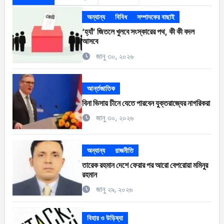
অন্যান্য
বিবিধ
সম্পাদকের বাছাই
‘হ্যাঁ’ জিতলে খুলবে সংস্কারের পথ, কী কী বদল
আসবে
জানু ৩০, ২০২৬
আর্ন্তজাতিক
বিনা ভিসায় চীনে যেতে পারবেন যুক্তরাজ্যের নাগরিকরা
জানু ৩০, ২০২৬
অন্যান্য
রাজনীতি
তারেক রহমান দেশে ফেরার পর আরো বেপরোয়া মমিনুর
রহমান
জানু ২৯, ২০২৬
বিহার ও উড়িষ্যা