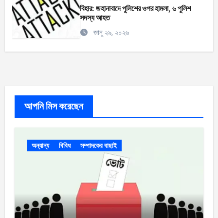
বিহার: জহানাবাদে পুলিশের ওপর হামলা, ৬ পুলিশ
সদস্য আহত
জানু ২৯, ২০২৬
আপনি মিস করেছেন
অন্যান্য
বিবিধ
সম্পাদকের বাছাই