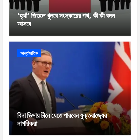
‘হ্যাঁ’ জিতলে খুলবে সংস্কারের পথ, কী কী বদল
আসবে
আর্ন্তজাতিক
বিনা ভিসায় চীনে যেতে পারবেন যুক্তরাজ্যের
নাগরিকরা