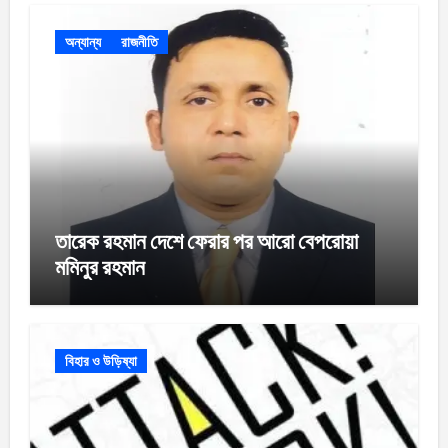
অন্যান্য
রাজনীতি
তারেক রহমান দেশে ফেরার পর আরো বেপরোয়া
মমিনুর রহমান
বিহার ও উড়িষ্যা