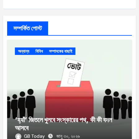
সম্পর্কিত পোস্ট
অন্যান্য
বিবিধ
সম্পাদকের বাছাই
‘হ্যাঁ’ জিতলে খুলবে সংস্কারের পথ, কী কী বদল
আসবে
GB Today
জানু ৩০, ২০২৬