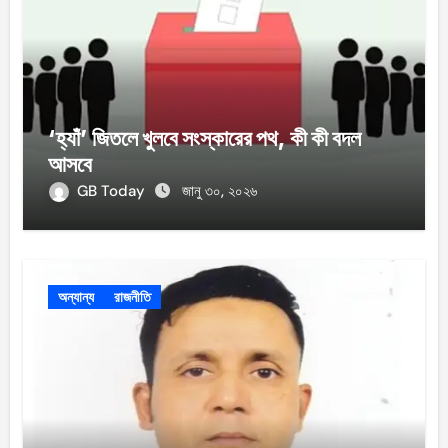
‘হ্যাঁ’ জিতলে খুলবে সংস্কারের পথ, কী কী বদল
আসবে
GB Today
জানু ৩০, ২০২৬
অন্যান্য
রাজনীতি