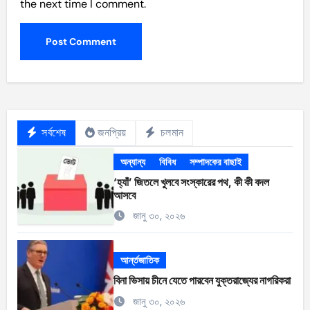
the next time I comment.
সর্বশেষ
জনপ্রিয়
চলমান
অন্যান্য
বিবিধ
সম্পাদকের বাছাই
‘হ্যাঁ’ জিতলে খুলবে সংস্কারের পথ, কী কী বদল
আসবে
জানু ৩০, ২০২৬
আর্ন্তজাতিক
বিনা ভিসায় চীনে যেতে পারবেন যুক্তরাজ্যের নাগরিকরা
জানু ৩০, ২০২৬