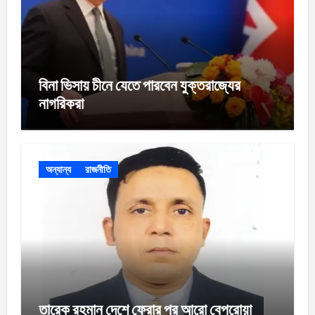
বিনা ভিসায় চীনে যেতে পারবেন যুক্তরাজ্যের
নাগরিকরা
অন্যান্য
রাজনীতি
তারেক রহমান দেশে ফেরার পর আরো বেপরোয়া