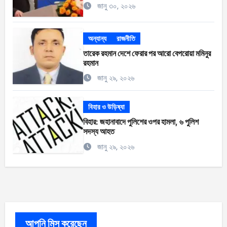
জানু ৩০, ২০২৬
অন্যান্য
রাজনীতি
তারেক রহমান দেশে ফেরার পর আরো বেপরোয়া মমিনুর
রহমান
জানু ২৯, ২০২৬
বিহার ও উড়িষ্যা
বিহার: জহানাবাদে পুলিশের ওপর হামলা, ৬ পুলিশ
সদস্য আহত
জানু ২৯, ২০২৬
আপনি মিস করেছেন