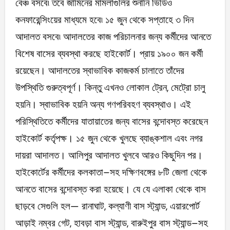
বেঞ্চ বসবে৷ তবে জামিনের মামলাগুলির শুনানি ভিডিও
কনফারেন্সিংয়ের মাধ্যমে হবে৷ ১৫ জুন থেকে সপ্তাহে ৩ দিন
আদালত বসবে৷ আদালতের কাজ পরিচালনার জন্য কর্মীদের আনতে
বিশেষ বাসের ব্যবস্থা করছে হাইকোর্ট। প্রায় ১৯০০ জন কর্মী
রয়েছেন। আদালতের স্বাভাবিক কাজকর্ম চালাতে তাঁদের
উপস্থিতি গুরুত্বপূর্ণ। কিন্তু এখনও লোকাল ট্রেন, মেট্রো চালু
হয়নি। স্বাভাবিক হয়নি অন্য গণপরিবহণ ব্যবস্থাও। এই
পরিস্থিতিতে কর্মীদের যাতায়াতের জন্য বাসের বন্দোবস্ত করেছেন
হাইকোর্ট কর্তৃপক্ষ। ১৫ জুন থেকে খুলছে ব্যাঙ্কশাল এবং নগর
দায়রা আদালত। আলিপুর আদালত খুলবে আরও কিছুদিন পর।
হাইকোর্টের কর্মীদের কলকাতা–‌সহ দক্ষিণবঙ্গের ৮টি জেলা থেকে
আনতে বাসের বন্দোবস্ত করা হয়েছে। যে যে এলাকা থেকে বাস
ছাড়বে সেগুলি হল— রানাঘাট, কল্যাণী বাস স্ট্যান্ড, এয়ারপোর্ট
আড়াই নম্বর গেট, হাবড়া বাস স্ট্যান্ড, বারুইপুর বাস স্ট্যান্ড–‌সহ