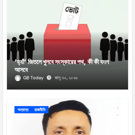
‘হ্যাঁ’ জিতলে খুলবে সংস্কারের পথ, কী কী বদল
আসবে
GB Today
জানু ৩০, ২০২৬
অন্যান্য
রাজনীতি