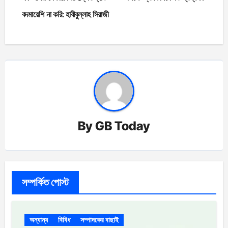
navigation
বদমায়েশি না করি: হাবীবুল্লাহ সিরাজী
By
GB Today
সম্পর্কিত পোস্ট
অন্যান্য
বিবিধ
সম্পাদকের বাছাই