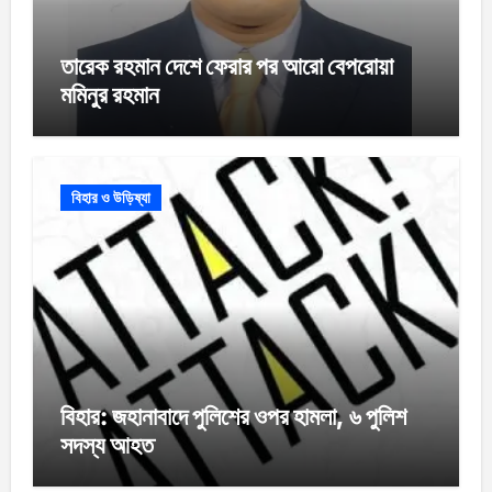
তারেক রহমান দেশে ফেরার পর আরো বেপরোয়া
মমিনুর রহমান
বিহার ও উড়িষ্যা
বিহার: জহানাবাদে পুলিশের ওপর হামলা, ৬ পুলিশ
সদস্য আহত