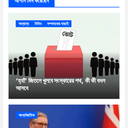
আপনি মিস করেছেন
অন্যান্য
বিবিধ
সম্পাদকের বাছাই
‘হ্যাঁ’ জিতলে খুলবে সংস্কারের পথ, কী কী বদল
আসবে
আর্ন্তজাতিক