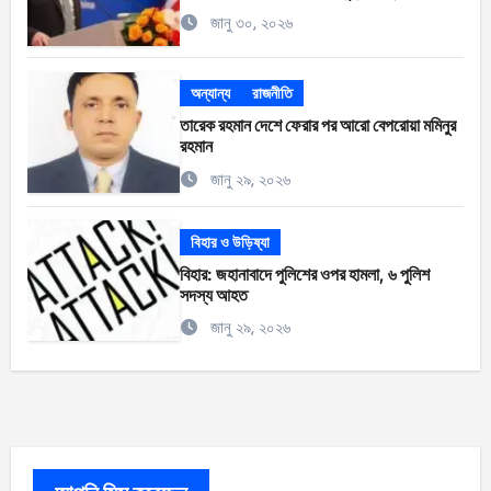
জানু ৩০, ২০২৬
অন্যান্য
রাজনীতি
তারেক রহমান দেশে ফেরার পর আরো বেপরোয়া মমিনুর
রহমান
জানু ২৯, ২০২৬
বিহার ও উড়িষ্যা
বিহার: জহানাবাদে পুলিশের ওপর হামলা, ৬ পুলিশ
সদস্য আহত
জানু ২৯, ২০২৬