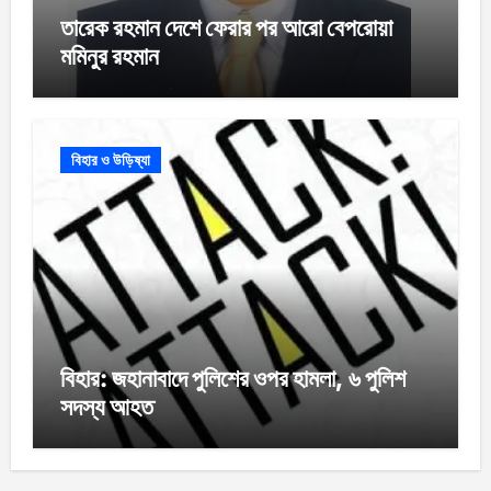
তারেক রহমান দেশে ফেরার পর আরো বেপরোয়া
মমিনুর রহমান
বিহার ও উড়িষ্যা
বিহার: জহানাবাদে পুলিশের ওপর হামলা, ৬ পুলিশ
সদস্য আহত