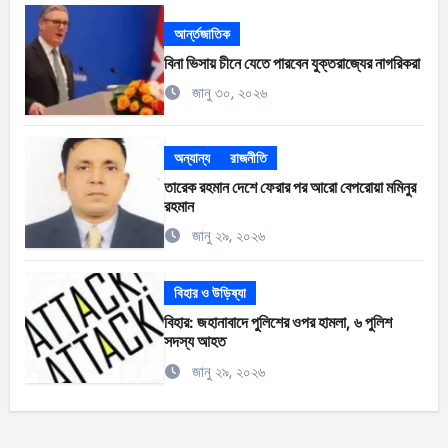
আর্ন্তজাতিক
বিনা ভিসায় চীনে যেতে পারবেন যুক্তরাজ্যের নাগরিকরা
জানু ৩০, ২০২৬
অন্যান্য
রাজনীতি
তারেক রহমান দেশে ফেরার পর আরো বেপরোয়া মমিনুর
রহমান
জানু ২৯, ২০২৬
বিহার ও উড়িষ্যা
বিহার: জহানাবাদে পুলিশের ওপর হামলা, ৬ পুলিশ
সদস্য আহত
জানু ২৯, ২০২৬