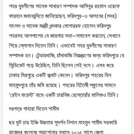
শহর যুবলীগের সাবেক সাধারণ সম্পাদক আসিবুর রহমান ওরেফে
ফারহান জবানবন্দিতে জানিয়েছেন, ফরিদপুর-৩ আসনের (সদর)
সাংসদ ও সাবেক মন্ত্রী খন্দকার মোশাররফ হোসেন ফরিদপুর
শহরসহ আশপাশের যে জায়গায় সভা–সমাবেশ করতেন, সেখানে
গিয়ে স্লোগান দিতেন তিনি। এভাবেই শহর যুবলীগের সাধারণ
সম্পাদক হন। টেন্ডারবাজি, চাঁদাবাজি নিয়ন্ত্রণের জন্য ফরিদপুরে যে
সিন্ডিকেট গড়ে উঠেছিল, তিনি ছিলেন সেই দলে। এসব করে
ঢাকার মিরপুরে একটি ফ্ল্যাট কেনেন। ফরিদপুর শহরের বিল
মাহমুদপুরে তাঁর জমি রয়েছে। শহরের হিতৈষী স্কুলের সামনে
‘রেইন ফরেস্ট’ নামে একটি চায়নিজ রেস্তোরাঁর মালিকও তিনি।
দরপত্র পাহারা দিতেন শামীম
ছয় ফুট চার ইঞ্চি উচ্চতার সুদর্শন নিশান মাহমুদ শামীম সরকারি
রাজেন্দ্র কলেজে পড়াশোনার সুবাদে ২০১৫ সালে জেলা