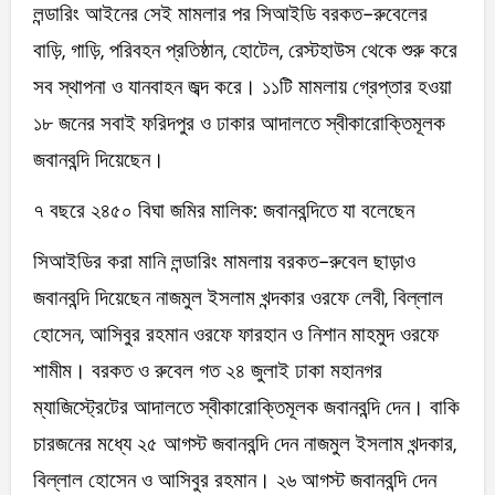
লন্ডারিং আইনের সেই মামলার পর সিআইডি বরকত-রুবেলের
বাড়ি, গাড়ি, পরিবহন প্রতিষ্ঠান, হোটেল, রেস্টহাউস থেকে শুরু করে
সব স্থাপনা ও যানবাহন জব্দ করে। ১১টি মামলায় গ্রেপ্তার হওয়া
১৮ জনের সবাই ফরিদপুর ও ঢাকার আদালতে স্বীকারোক্তিমূলক
জবানবন্দি দিয়েছেন।
৭ বছরে ২৪৫০ বিঘা জমির মালিক: জবানবন্দিতে যা বলেছেন
সিআইডির করা মানি লন্ডারিং মামলায় বরকত-রুবেল ছাড়াও
জবানবন্দি দিয়েছেন নাজমুল ইসলাম খন্দকার ওরফে লেবী, বিল্লাল
হোসেন, আসিবুর রহমান ওরফে ফারহান ও নিশান মাহমুদ ওরফে
শামীম। বরকত ও রুবেল গত ২৪ জুলাই ঢাকা মহানগর
ম্যাজিস্ট্রেটের আদালতে স্বীকারোক্তিমূলক জবানবন্দি দেন। বাকি
চারজনের মধ্যে ২৫ আগস্ট জবানবন্দি দেন নাজমুল ইসলাম খন্দকার,
বিল্লাল হোসেন ও আসিবুর রহমান। ২৬ আগস্ট জবানবন্দি দেন