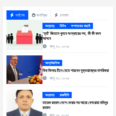
সর্বশেষ
জনপ্রিয়
চলমান
অন্যান্য
বিবিধ
সম্পাদকের বাছাই
‘হ্যাঁ’ জিতলে খুলবে সংস্কারের পথ, কী কী বদল
আসবে
জানু ৩০, ২০২৬
আর্ন্তজাতিক
বিনা ভিসায় চীনে যেতে পারবেন যুক্তরাজ্যের নাগরিকরা
জানু ৩০, ২০২৬
অন্যান্য
রাজনীতি
তারেক রহমান দেশে ফেরার পর আরো বেপরোয়া মমিনুর
রহমান
জানু ২৯, ২০২৬