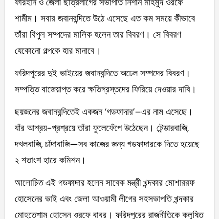
ফারহান ও জেলা ছাত্রলীগের সভাপতি নিশান মাহমুদ ওরফে
শামীম। সবার জবানবন্দিতে উঠে এসেছে এত কম সময়ে কীভাবে
তাঁরা বিপুল সম্পদের মালিক হলেন তার বিবরণ। সে বিবরণ
যেকোনো গল্পকে হার মানাবে।
ফরিদপুরের দুই ভাইয়ের জবানবন্দিতে অঢেল সম্পদের বিবরণ।
সম্পত্তি বাজেয়াপ্ত করে ক্ষতিগ্রস্তদের ফিরিয়ে দেওয়ার দাবি।
ছয়জনের জবানবন্দিতেই একজন ‘গডফাদার’–এর নাম এসেছে।
যাঁর আশ্রয়-প্রশ্রয়ে তাঁরা ফুলেফেঁপে উঠেছেন। টেন্ডারবাজি,
দখলবাজি, চাঁদাবাজি—সব কাজের জন্য গডফাদারকে দিতে হয়েছে
২ শতাংশ হারে কমিশন।
আলোচিত এই গডফাদার হলেন সাবেক মন্ত্রী খন্দকার মোশাররফ
হোসেনের ভাই এবং জেলা আওয়ামী লীগের সহসভাপতি খন্দকার
মোহতেশাম হোসেন ওরফে বাবর। ফরিদপুরের রাজনীতিকে কলুষিত