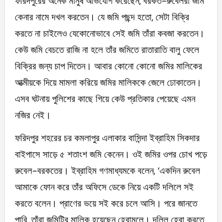
ফরিদপুরের অনেক মানুষ অভিযোগ করেছেন, বরকত-রুবেলরা জমি
কেনার নামে দখল করতেন। যে জমি পছন্দ হতো, সেটা বিক্রি
করতে না চাইলেও যেকোনোভাবে সেই জমি তাঁরা কবজা করতেন।
কেউ জমি বেচতে রাজি না হলে তাঁর জমিতে রাতারাতি বালু ফেলে
বিক্রির জন্য চাপ দিতেন। আবার কোনো কোনো জমির মালিকের
আত্মীয়কে দিয়ে মামলা করিয়ে জমির মালিককে জেলে ঢোকাতেন।
এসব ঘটনায় পুলিশের কাছে গিয়ে কেউ প্রতিকার পেয়েছে এমন
নজির নেই।
ফরিদপুর শহরের চর কমলাপুর এলাকার বাসিন্দা ইব্রাহিম সিকদার
বাইপাসে সাড়ে ৫ শতাংশ জমি কেনেন। ওই জমির ওপর চোখ পড়ে
রুবেল-বরকতের। ইব্রাহিম গণমাধ্যমকে বলেন, ‘একদিন রুবেল
আমাকে ফোন করে তাঁর অফিসে ডেকে নিয়ে একটি দলিলে সই
করতে বলেন। প্রাণের ভয়ে সই করে চলে আসি। পরে জানতে
পারি, তাঁরা জমিটির মালিক হয়েছেন হেবামূলে। দলিল হেবা করতে