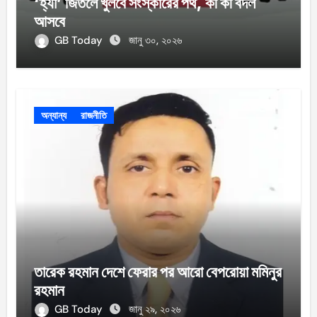
‘হ্যাঁ’ জিতলে খুলবে সংস্কারের পথ, কী কী বদল
আসবে
GB Today
জানু ৩০, ২০২৬
অন্যান্য
রাজনীতি
তারেক রহমান দেশে ফেরার পর আরো বেপরোয়া মমিনুর
রহমান
GB Today
জানু ২৯, ২০২৬