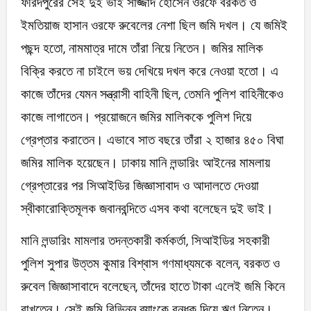
ফরিদপুরের সেই দুই ভাই সাজ্জাদ হোসেন ওরফে বরকত ও
ইমতিয়াজ হাসান ওরফে রুবেলের নেশা ছিল জমি দখল। যে জমিই
পছন্দ হতো, নামমাত্র দামে তাঁরা নিয়ে নিতেন। জমির মালিক
বিক্রি করতে না চাইলে ভয় দেখিয়ে দখল করে নেওয়া হতো। এ
কাজে তাঁদের যেমন সন্ত্রাসী বাহিনী ছিল, তেমনি পুলিশ বাহিনীকেও
কাজে লাগাতেন। প্রয়োজনে জমির মালিককে পুলিশ দিয়ে
গ্রেপ্তার করাতেন। এভাবে সাত বছরে তাঁরা ২ হাজার ৪৫০ বিঘা
জমির মালিক হয়েছেন। ঢাকায় মানি লন্ডারিং আইনের মামলায়
গ্রেপ্তারের পর সিআইডির জিজ্ঞাসাবাদ ও আদালতে দেওয়া
স্বীকারোক্তিমূলক জবানবন্দিতে এসব কথা বলেছেন দুই ভাই।
মানি লন্ডারিং মামলার তদন্তকারী কর্মকর্তা, সিআইডির সহকারী
পুলিশ সুপার উত্তম কুমার বিশ্বাস গণমাধ্যমকে বলেন, বরকত ও
রুবেল জিজ্ঞাসাবাদে বলেছেন, তাঁদের হাতে টাকা এলেই জমি কিনে
রাখতেন। সেই জমি বিভিন্ন ব্যাংকে বন্ধক দিয়ে ঋণ নিতেন।