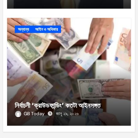
অন্যান্য
আইন ও অধিকার
নির্বাচনী ‘ক্রাউডফান্ডিং’ কতটা আইনসঙ্গত
GB Today
জানু ২৯, ২০২৬