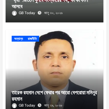
‘হ্যাঁ’ জিতলে খুলবে সংস্কারের পথ, কী কী বদল
আসবে
GB Today
জানু ৩০, ২০২৬
অন্যান্য
রাজনীতি
তারেক রহমান দেশে ফেরার পর আরো বেপরোয়া মমিনুর
রহমান
GB Today
জানু ২৯, ২০২৬