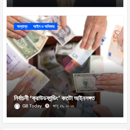
অন্যান্য
আইন ও অধিকার
নির্বাচনী ‘ক্রাউডফান্ডিং’ কতটা আইনসঙ্গত
GB Today
জানু ২৯, ২০২৬