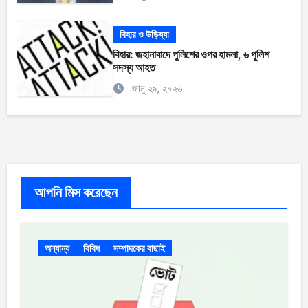
বিহার ও উড়িষ্যা
বিহার: জহানাবাদে পুলিশের ওপর হামলা, ৬ পুলিশ
সদস্য আহত
জানু ২৯, ২০২৬
আপনি মিস করেছেন
অন্যান্য
বিবিধ
সম্পাদকের বাছাই