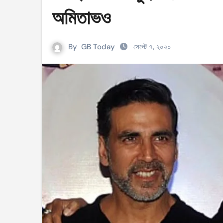
সহিংসতার ঘটনায় ঝিনাইগাতীর ইউএনও এবং ওসি প্র
অমিতাভও
টেংরাটিলা গ্যাসক্ষেত্রে বিস্ফোরণ: ৪২ মিলিয়ন ডলার 
By
GB Today
সেপ্টে ৭, ২০২০
শিক্ষকদের বাড়তি বেতন সুবিধার নতুন প্রজ্ঞাপন জারি
আইসিসি নারী টি–টুয়েন্টি বিশ্বকাপের টিকেট পেল বাং
মণিপুরে কুকি এবং নাগা জনগোষ্ঠীর মধ্যে উত্তেজনা! 
বেবিচক ভাগ করে রেগুলেটর ও অপারেটর নামে দুটি সংস
ইরানের বিরুদ্ধে আকাশসীমা ব্যবহার করতে দেবে না
পশ্চিমবঙ্গে ভোটের আগে সংখ্যালঘু ভোট নিয়ে সজাগ
‘হ্যাঁ’ জিতলে খুলবে সংস্কারের পথ, কী কী বদল আসব