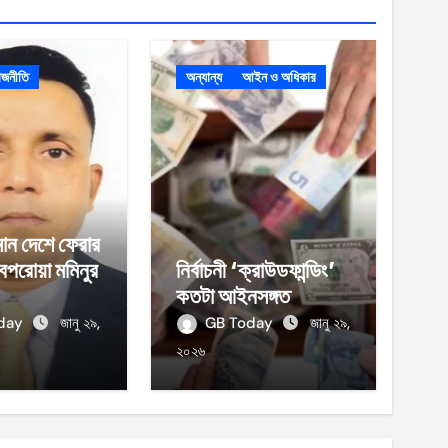
াজনীতি
অন্যান্য
আইন ও অধিকার
ান দেশে ফেরার
েপরোয়া মমিনুর
নির্বাচনী ‘ক্রাউডফান্ডিং’
কতটা আইনসঙ্গত
oday
জানু ২৯,
GB Today
জানু ২৯,
২০২৬