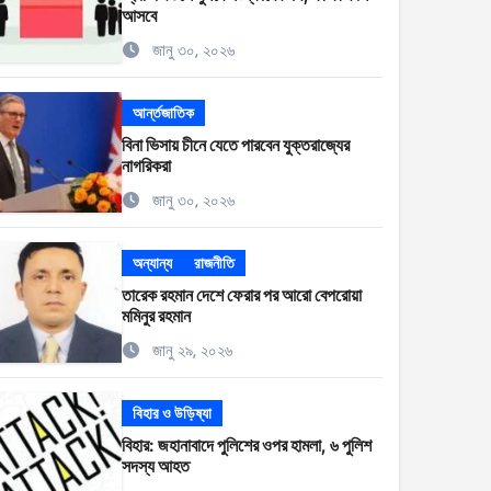
আসবে
জানু ৩০, ২০২৬
আর্ন্তজাতিক
বিনা ভিসায় চীনে যেতে পারবেন যুক্তরাজ্যের
নাগরিকরা
জানু ৩০, ২০২৬
অন্যান্য
রাজনীতি
তারেক রহমান দেশে ফেরার পর আরো বেপরোয়া
মমিনুর রহমান
জানু ২৯, ২০২৬
বিহার ও উড়িষ্যা
বিহার: জহানাবাদে পুলিশের ওপর হামলা, ৬ পুলিশ
সদস্য আহত