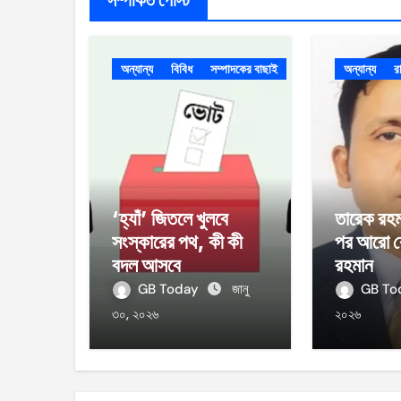
অন্যান্য
বিবিধ
সম্পাদকের বাছাই
অন্যান্য
র
‘হ্যাঁ’ জিতলে খুলবে
তারেক রহম
সংস্কারের পথ, কী কী
পর আরো ব
বদল আসবে
রহমান
GB Today
জানু
GB T
৩০, ২০২৬
২০২৬