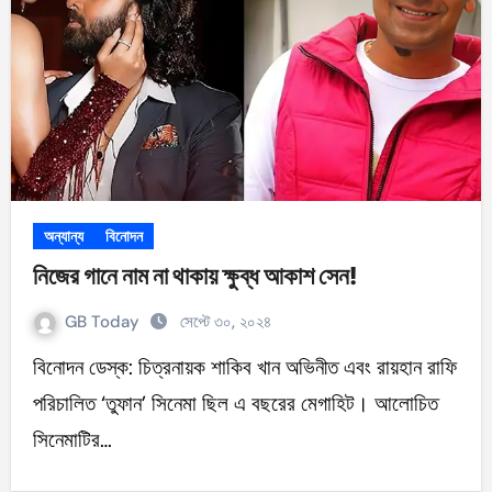
অন্যান্য
বিনোদন
নিজের গানে নাম না থাকায় ক্ষুব্ধ আকাশ সেন!
GB Today
সেপ্টে ৩০, ২০২৪
বিনোদন ডেস্ক: চিত্রনায়ক শাকিব খান অভিনীত এবং রায়হান রাফি
পরিচালিত ‘তুফান’ সিনেমা ছিল এ বছরের মেগাহিট। আলোচিত
সিনেমাটির…