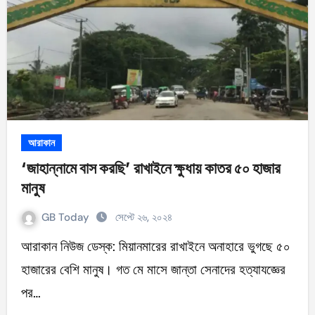
আরাকান
‘জাহান্নামে বাস করছি’ রাখাইনে ক্ষুধায় কাতর ৫০ হাজার
মানুষ
GB Today
সেপ্টে ২৬, ২০২৪
আরাকান নিউজ ডেস্ক: মিয়ানমারের রাখাইনে অনাহারে ভুগছে ৫০
হাজারের বেশি মানুষ। গত মে মাসে জান্তা সেনাদের হত্যাযজ্ঞের
পর…