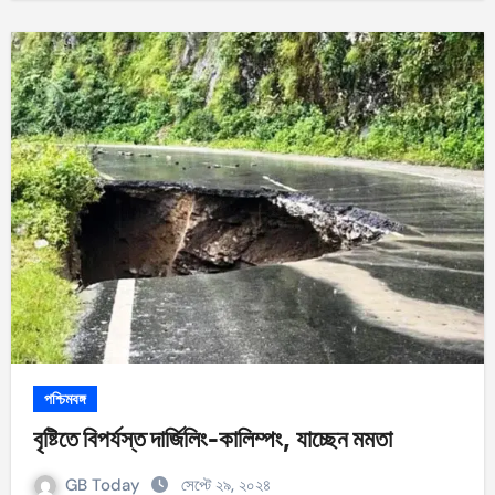
পশ্চিমবঙ্গ
বৃষ্টিতে বিপর্যস্ত দার্জিলিং-কালিম্পং, যাচ্ছেন মমতা
GB Today
সেপ্টে ২৯, ২০২৪