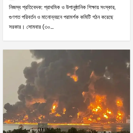
নিজস্ব প্রতিবেদক: প্রাথমিক ও উপানুষ্ঠানিক শিক্ষায় সংস্কার,
গুণগত পরিবর্তন ও মানোন্নয়নে পরামর্শক কমিটি গঠন করেছে
সরকার। সোমবার (৩০…