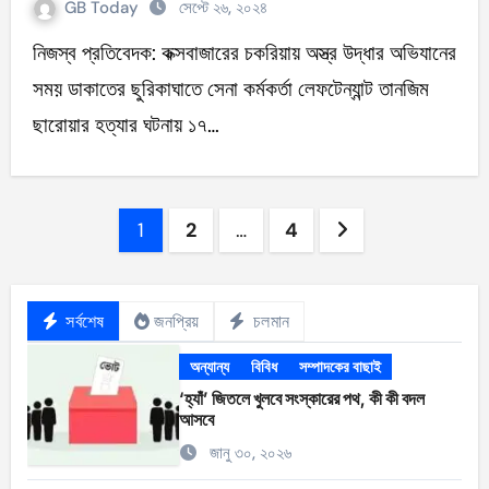
GB Today
সেপ্টে ২৬, ২০২৪
নিজস্ব প্রতিবেদক: কক্সবাজারের চকরিয়ায় অস্ত্র উদ্ধার অভিযানের
সময় ডাকাতের ছুরিকাঘাতে সেনা কর্মকর্তা লেফটেন্যান্ট তানজিম
ছারোয়ার হত্যার ঘটনায় ১৭…
Posts
1
2
…
4
pagination
সর্বশেষ
জনপ্রিয়
চলমান
অন্যান্য
বিবিধ
সম্পাদকের বাছাই
‘হ্যাঁ’ জিতলে খুলবে সংস্কারের পথ, কী কী বদল
আসবে
জানু ৩০, ২০২৬