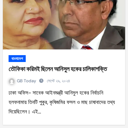
বাংলাদেশ
তৌফিকা করিমই ছিলেন আনিসুল হকের চালিকাশক্তি
GB Today
সেপ্টে ২৯, ২০২৪
ঢাকা অফিস- সাবেক আইনমন্ত্রী আনিসুল হকের নির্বাচনি
হলফনামায় তিনটি পুকুর, কৃষিজমির ফসল ও মাছ চাষাবাদের তথ্য
দিয়েছিলেন। এই…