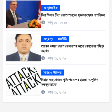
আর্ন্তজাতিক
বিনা ভিসায় চীনে যেতে পারবেন যুক্তরাজ্যের নাগরিকরা
জানু ৩০, ২০২৬
অন্যান্য
রাজনীতি
তারেক রহমান দেশে ফেরার পর আরো বেপরোয়া মমিনুর
রহমান
জানু ২৯, ২০২৬
বিহার ও উড়িষ্যা
বিহার: জহানাবাদে পুলিশের ওপর হামলা, ৬ পুলিশ
সদস্য আহত
জানু ২৯, ২০২৬