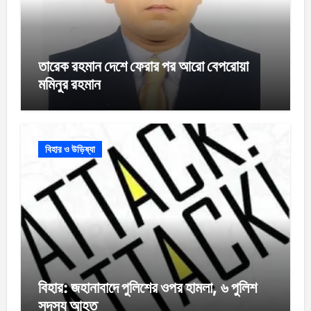
তারেক রহমান দেশে ফেরার পর আরো বেপরোয়া
মমিনুর রহমান
বিহার ও উড়িষ্যা
বিহার: জহানাবাদে পুলিশের ওপর হামলা, ৬ পুলিশ
সদস্য আহত