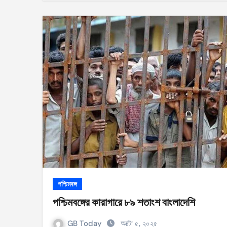
পশ্চিমবঙ্গ
পশ্চিমবঙ্গের কারাগারে ৮৯ শতাংশ বাংলাদেশি
GB Today
অক্টো ৫, ২০২৫