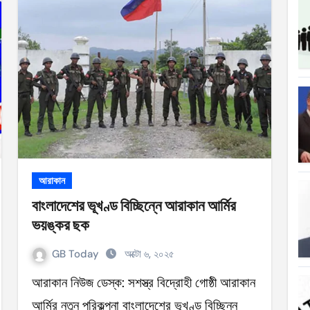
ত্যাহার
ক্ষতিপূরণ পাচ্ছে বাংলাদেশ
লাদেশ
আগুনে পুড়ল বেশ কিছু বাড়ি
্থা হচ্ছে
 সৌদি আরব
আরাকান
বাংলাদেশের ভূখণ্ড বিচ্ছিন্নে আরাকান আর্মির
ভয়ঙ্কর ছক
ে
GB Today
অক্টো ৬, ২০২৫
আরাকান নিউজ ডেস্ক: সশস্ত্র বিদ্রোহী গোষ্ঠী আরাকান
আর্মির নতুন পরিকল্পনা বাংলাদেশের ভূখণ্ড বিচ্ছিন্ন