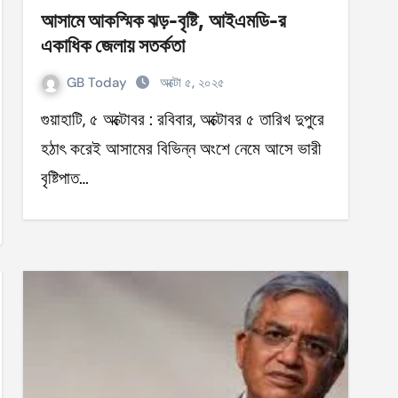
আসামে আকস্মিক ঝড়-বৃষ্টি, আইএমডি-র
একাধিক জেলায় সতর্কতা
GB Today
অক্টো ৫, ২০২৫
গুয়াহাটি, ৫ অক্টোবর : রবিবার, অক্টোবর ৫ তারিখ দুপুরে
হঠাৎ করেই আসামের বিভিন্ন অংশে নেমে আসে ভারী
বৃষ্টিপাত…