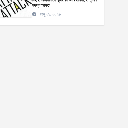
সদস্য আহত
জানু ২৯, ২০২৬