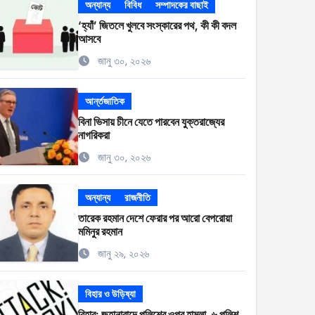
অন্যান্য
বিবিধ
সম্পাদকের বাছাই
‘হ্যাঁ’ জিতলে খুলবে সংস্কারের পথ, কী কী বদল
আসবে
জানু ৩০, ২০২৬
আর্ন্তজাতিক
বিনা ভিসায় চীনে যেতে পারবেন যুক্তরাজ্যের
নাগরিকরা
জানু ৩০, ২০২৬
অন্যান্য
রাজনীতি
তারেক রহমান দেশে ফেরার পর আরো বেপরোয়া
মমিনুর রহমান
জানু ২৯, ২০২৬
বিহার ও উড়িষ্যা
বিহার: জহানাবাদে পুলিশের ওপর হামলা, ৬ পুলিশ