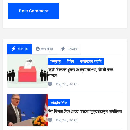
সর্বশেষ
জনপ্রিয়
চলমান
অন্যান্য
বিবিধ
সম্পাদকের বাছাই
‘হ্যাঁ’ জিতলে খুলবে সংস্কারের পথ, কী কী বদল
আসবে
জানু ৩০, ২০২৬
আর্ন্তজাতিক
বিনা ভিসায় চীনে যেতে পারবেন যুক্তরাজ্যের নাগরিকরা
জানু ৩০, ২০২৬