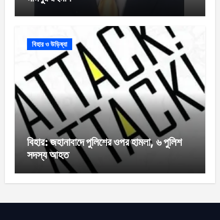
বিহার ও উড়িষ্যা
বিহার: জহানাবাদে পুলিশের ওপর হামলা, ৬ পুলিশ
সদস্য আহত