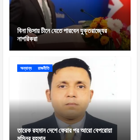
বিনা ভিসায় চীনে যেতে পারবেন যুক্তরাজ্যের
নাগরিকরা
অন্যান্য
রাজনীতি
তারেক রহমান দেশে ফেরার পর আরো বেপরোয়া
মমিনুর রহমান