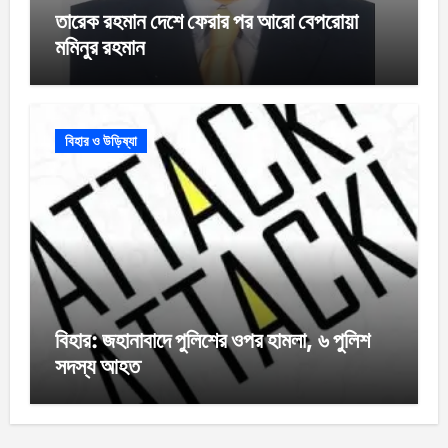
তারেক রহমান দেশে ফেরার পর আরো বেপরোয়া
মমিনুর রহমান
বিহার ও উড়িষ্যা
বিহার: জহানাবাদে পুলিশের ওপর হামলা, ৬ পুলিশ
সদস্য আহত