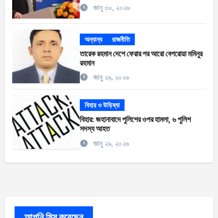
জানু ৩০, ২০২৬
অন্যান্য
রাজনীতি
তারেক রহমান দেশে ফেরার পর আরো বেপরোয়া মমিনুর
রহমান
জানু ২৯, ২০২৬
বিহার ও উড়িষ্যা
বিহার: জহানাবাদে পুলিশের ওপর হামলা, ৬ পুলিশ
সদস্য আহত
জানু ২৯, ২০২৬
আপনি মিস করেছেন