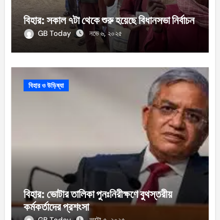
বিহার: সকাল ৭টা থেকে শুরু হয়েছে বিধানসভা নির্বাচন
GB Today
নভে ৬, ২০২৫
বিহার ও উড়িষ্যা
বিহার: ভোটার তালিকা পুনঃনিরীক্ষণে বুথস্তরীয়
কর্মকর্তাদের প্রশংসা
GB Today
অক্টো ৫, ২০২৫