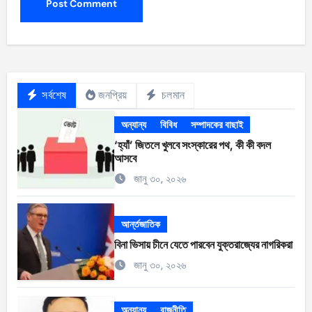
সর্বশেষ
জনপ্রিয়
চলমান
অন্যান্য
বিবিধ
সম্পাদকের বাছাই
‘হ্যাঁ’ জিতলে খুলবে সংস্কারের পথ, কী কী বদল
আসবে
জানু ৩০, ২০২৬
আর্ন্তজাতিক
বিনা ভিসায় চীনে যেতে পারবেন যুক্তরাজ্যের নাগরিকরা
জানু ৩০, ২০২৬
অন্যান্য
রাজনীতি