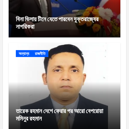
বিনা ভিসায় চীনে যেতে পারবেন যুক্তরাজ্যের
নাগরিকরা
অন্যান্য
রাজনীতি
তারেক রহমান দেশে ফেরার পর আরো বেপরোয়া
মমিনুর রহমান