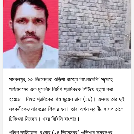
সম্বলপুর, ২৫ ডিসেম্বর: ওড়িশা রাজ্যে ‘বাংলাদেশি’ সন্দেহে
পশ্চিমবঙ্গের এক মুসলিম নির্মাণ শ্রমিককে পিটিয়ে হত্যা করা
হয়েছে। নিহত শ্রমিকের নাম জুয়েল রানা (১৯)। এসময় তার দুই
সহকর্মীকেও মারধরের শিকার হন। তারা এখন স্থানীয় হাসপাতালে
চিকিৎসা নিচ্ছেন। খবর বিবিসি বাংলার।
পুলিশ জানিয়েছে, বুধবার (২৪ ডিসেম্বর) ওড়িশার সম্বলপুর