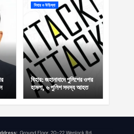
বিহার ও উড়িষ্যা
পর
বিহার: জহানাবাদে পুলিশের ওপর
ান
হামলা, ৬ পুলিশ সদস্য আহত
ddress:
Ground Floor, 20-22 Wenlock Rd,