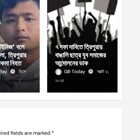
চাইনিজ’ বলে
৭ দফা দাবিতে ত্রিপুরায়
মলা, ত্রিপুরার
বাঙালি ছাত্র যুব সমাজের
চাকমা নিহত
আন্দোলনের ডাক
oday
ডিসে
GB Today
অক্টো ৫,
২০২৫
ired fields are marked
*