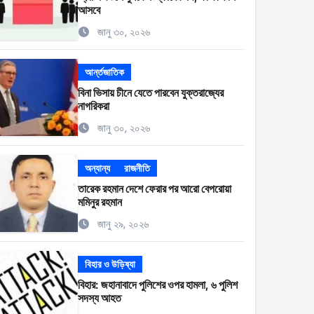
আসবে
জানু ৩০, ২০২৬
আর্ন্তজাতিক
বিনা ভিসায় চীনে যেতে পারবেন যুক্তরাজ্যের
নাগরিকরা
জানু ৩০, ২০২৬
অন্যান্য
রাজনীতি
তারেক রহমান দেশে ফেরার পর আরো বেপরোয়া
মমিনুর রহমান
জানু ২৯, ২০২৬
বিহার ও উড়িষ্যা
বিহার: জহানাবাদে পুলিশের ওপর হামলা, ৬ পুলিশ
সদস্য আহত