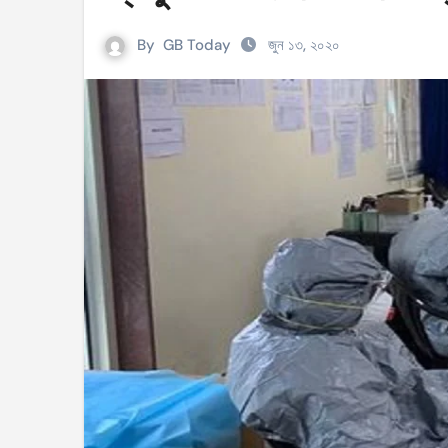
সহিংসতার ঘটনায় ঝিনাইগাতীর ইউএনও এবং ওসি প্র
By
GB Today
জুন ১৩, ২০২০
টেংরাটিলা গ্যাসক্ষেত্রে বিস্ফোরণ: ৪২ মিলিয়ন ডলার 
শিক্ষকদের বাড়তি বেতন সুবিধার নতুন প্রজ্ঞাপন জারি
আইসিসি নারী টি–টুয়েন্টি বিশ্বকাপের টিকেট পেল বাং
মণিপুরে কুকি এবং নাগা জনগোষ্ঠীর মধ্যে উত্তেজনা! 
বেবিচক ভাগ করে রেগুলেটর ও অপারেটর নামে দুটি সংস
ইরানের বিরুদ্ধে আকাশসীমা ব্যবহার করতে দেবে না
পশ্চিমবঙ্গে ভোটের আগে সংখ্যালঘু ভোট নিয়ে সজাগ
‘হ্যাঁ’ জিতলে খুলবে সংস্কারের পথ, কী কী বদল আসব