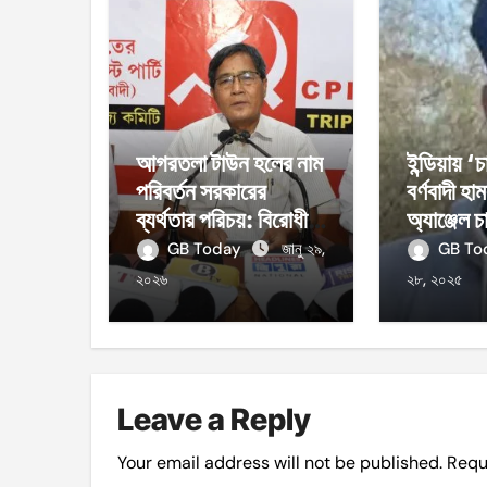
আগরতলা টাউন হলের নাম
ইন্ডিয়ায় ‘
পরিবর্তন সরকারের
বর্ণবাদী হা
ব্যর্থতার পরিচয়: বিরোধী
অ্যাঞ্জেল 
দলনেতা
GB Today
জানু ২৯,
GB T
২০২৬
২৮, ২০২৫
Leave a Reply
Your email address will not be published.
Requ