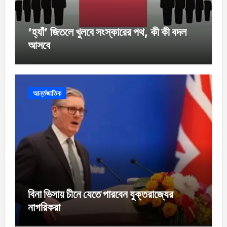
‘হ্যাঁ’ জিতলে খুলবে সংস্কারের পথ, কী কী বদল
আসবে
আর্ন্তজাতিক
বিনা ভিসায় চীনে যেতে পারবেন যুক্তরাজ্যের
নাগরিকরা