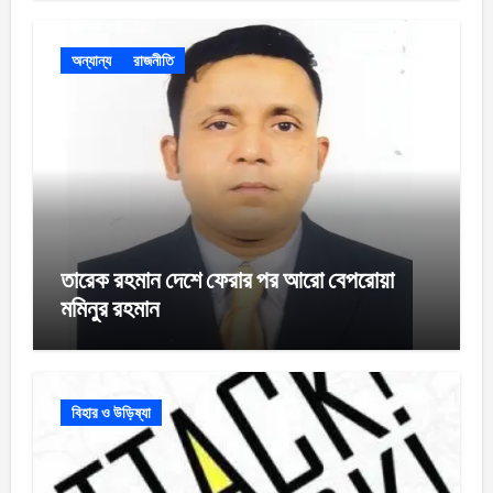
অন্যান্য
রাজনীতি
তারেক রহমান দেশে ফেরার পর আরো বেপরোয়া
মমিনুর রহমান
বিহার ও উড়িষ্যা